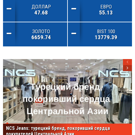
ДОЛЛАР
ЕВРО
47.68
55.13
ЗОЛОТО
BIST 100
6659.74
13779.39
NCS Jeans: турецкий бренд, покоривший сердца
покупателей Центральной Азии