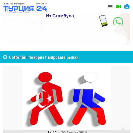
Cottonhill покоряет мировые рынки
Великий Ш
Стамбуле