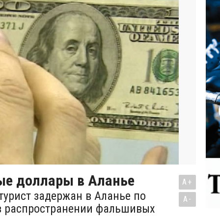
е доллары в Аланье
A+
турист задержан в Аланье по
A-
в распространении фальшивых