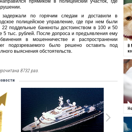
направился прямиком в полицейский участок, где
арушении.
о задержали по горячим следам и доставили в
одское полицейское управление, где при нем были
 22 поддельные банкноты
достоинством в 100 и 50
е 5 тыс. рублей. После допроса и предъявления ему
обвинения в мошенничестве и распространении
ег подозреваемого было решено оставить под
В 
лного выяснения обстоятельств.
к
рочитана 8732 раз.
новости
Но