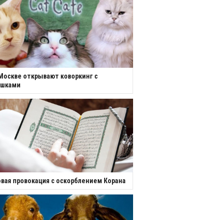
Москве открывают коворкинг с
ошками
вая провокация с оскорблением Корана