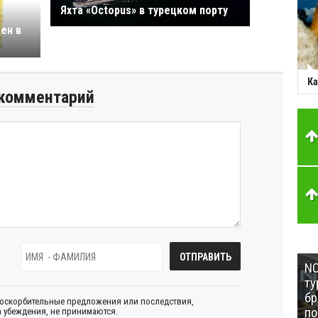
Яхта «Octopus» в турецком порту
ен в
Ка
комментарий
NC
ту
бр
 оскорбительные предложения или последствия,
п
 убеждения, не принимаются.