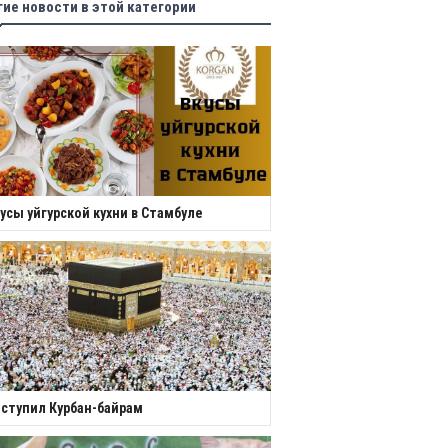
гие новости в этой категории
усы уйгурской кухни в Стамбуле
ступил Курбан-байрам