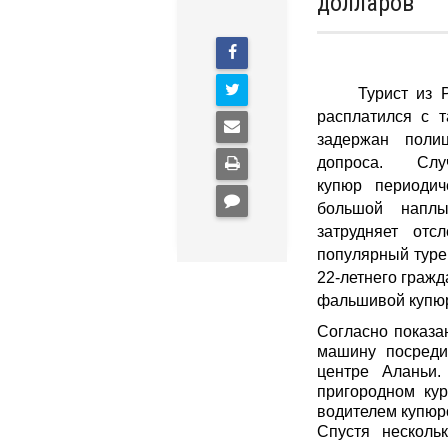
долларов
Турист из Росс
расплатился с 
задержан поли
допроса.
Сл
купюр
периодиче
большой наплы
затрудняет от
популярный туре
22-летнего гражд
фальшивой купюр
Согласно показа
машину посреди
центре Аланьи
.
пригородном кур
водителем купюро
Спустя несколь