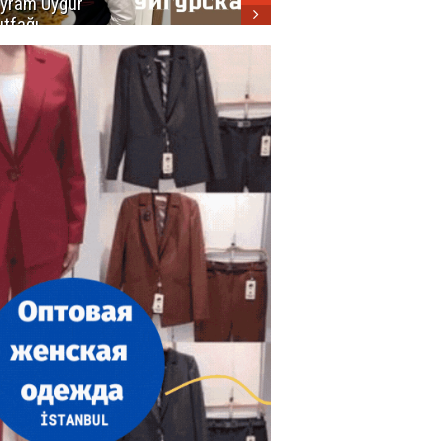
yram Uygur
кухни
tfağı