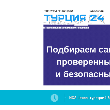
Cottonhill покоряет 