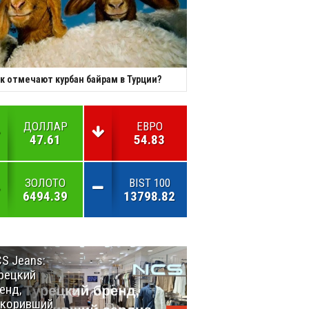
к отмечают курбан байрам в Турции?
ДОЛЛАР
ЕВРО
47.61
54.83
ЗОЛОТО
BIST 100
6494.39
13798.82
S Jeans:
Великий
рецкий
Шёлковый
енд,
путь
окоривший
объединяет