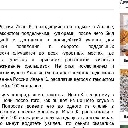
Дру
ии Иван К., находящийся на отдыхе в Аланье,
таксистом поддельными купюрами, после чего был
цией и доставлен в полицейский участок для
учаи появления в обороте
поддельных
ски случаются во всех курортных местах, где
в туристов и приезжих работников зачастую
Вк
слеживание фальшивок. Не стал исключением и
цкий курорт Аланья, где на днях полиция задержала
анина России Ивана К., расплатившегося с таксистом
ой в 100 долларов.
ниям пострадавшего таксиста, Иван К. сел к нему в
 ночи после того, как вышел из ночного клуба в
 Попросив довезти его до одного из отелей в
ортном поселке Авсаллар, Иван К. расплатился с
На
й в 100 долларов и получил сдачу в турецких лирах.
ко минут водитель увидел, что деньги оказались