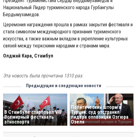
Президент Туркменистана Сердар Бердымухамедов и
Национальный Лидер туркменского народа Гурбангулы
Бердымухамедов.
Церемония награждения прошла в рамках закрытия фестиваля и
стала символом международного признания туркменского
искусства, а также важным вкладом в укрепление культурных
связей между тюркскими народами и странами мира.
Олджай Кара, Стамбул
Эта новость была прочитана 1310 раз.
Предыдущие и следующие новости
Политический шторм в
В Стамбуле стартовал VIII
Турции: суд отстранил
Всемирный фестиваль
лидера оппозиции Озгюра
этноспорта
Озеля