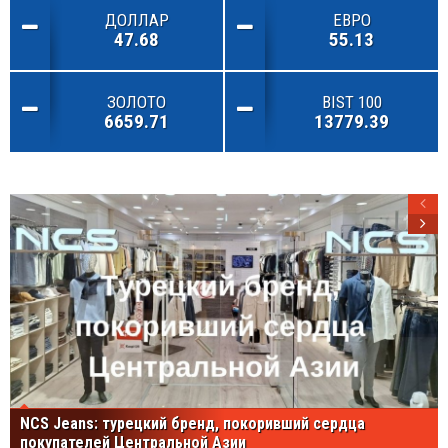
ДОЛЛАР
ЕВРО
47.68
55.13
ЗОЛОТО
BIST 100
6659.71
13779.39
NCS Jeans: турецкий бренд, покоривший сердца
покупателей Центральной Азии