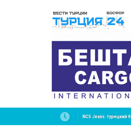
NCS Jeans: турецкий 
Cottonhill покоряет 