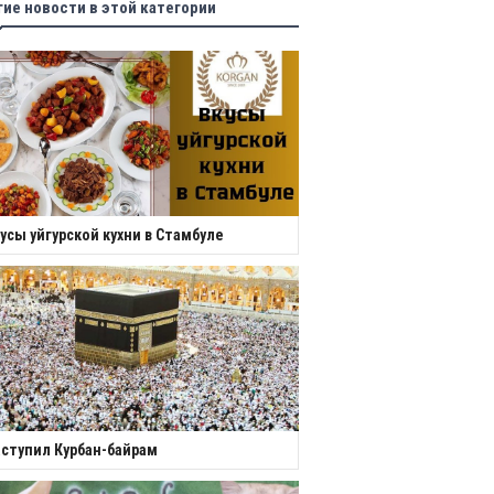
гие новости в этой категории
усы уйгурской кухни в Стамбуле
ступил Курбан-байрам