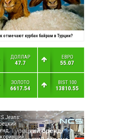
к отмечают курбан байрам в Турции?
ДОЛЛАР
ЕВРО
47.7
55.07
ЗОЛОТО
BIST 100
6617.54
13810.55
S Jeans:
Великий
рецкий
Шёлковый
енд,
путь
окоривший
объединяет