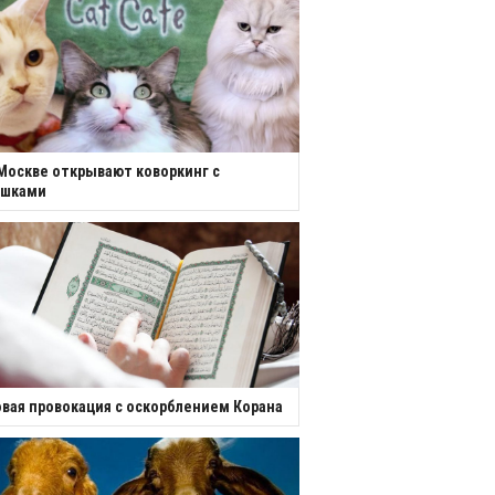
Москве открывают коворкинг с
ошками
вая провокация с оскорблением Корана