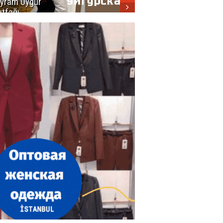
yram Uygur
кухни
tfağı