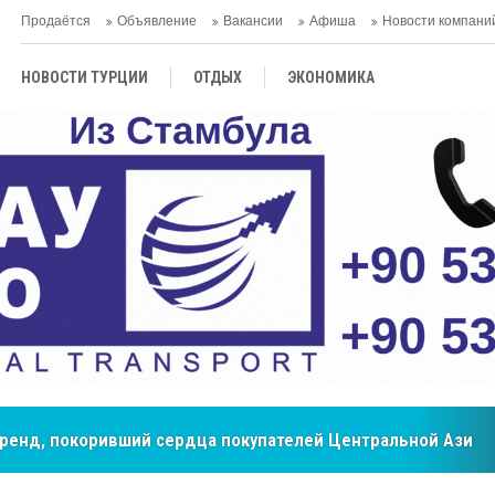
Продаётся
Объявление
Вакансии
Афиша
Новости компани
НОВОСТИ ТУРЦИИ
ОТДЫХ
ЭКОНОМИКА
ТУРЕЦКАЯ КУХНЯ
КУЛЬТУРА
ОБЩЕСТВО
ЦЕНТРАЛЬНАЯ АЗИЯ
МНЕНИE
АНТАЛЬЯ
бренд, покоривший сердца покупателей Центральной Азии
мировые рынки