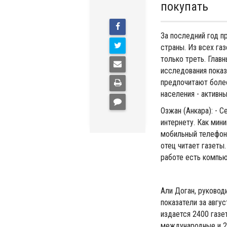
покупать
За последний год п
страны. Из всех газ
только треть. Главн
исследования показ
предпочитают более
населения - активн
Озжан (Анкара): - 
интернету. Как мин
мобильный телефон. 
отец читает газеты.
работе есть компь
Али Доган, руковод
показатели за авгус
издается 2400 газет
международные и 2 