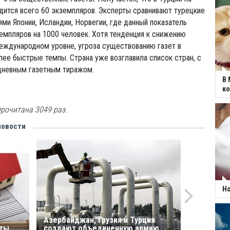
дится всего 60 экземпляров. Эксперты сравнивают турецкие
ями Японии, Исландии, Норвегии, где данный показатель
емпляров на 1000 человек. Хотя тенденция к снижению
еждународном уровне, угроза существованию газет в
лее быстрые темпы. Страна уже возглавила список стран, с
невным газетным тиражом.
В 
к
рочитана 3049 раз.
новости
Но
Азербайджан, Грузия и Турция
нты
создают объединенную армию