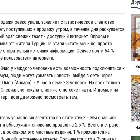
Дру
родажи резко упали, заявляет статистическое агентство
ет, поступивших в продажу утром, в течение дня раскупается
ый враг свежих газет - доступный интернет. Опросы и
ывают: жители Турции не стали читать меньше, просто
 оперативный источник информации. Сейчас почти 54 %
ые пользователи интернета.
Вк
Сейчас у каждого человека есть возможность подключиться к
имум, люди могут узнавать новости, выйдя в сеть через
Омер (Анкара): - У нас в семье 8 человек. Из всех только
 Специально покупать их никто не хочет идти. И дома, и на
ютер, всегда можено посмотреть там.
итель управления агентства по статистике: - Мы сравнили
т и обнаружили снижение продаж на 2,5 %. Всего в стране
На
, в основном это местные издания. 1 % приходится на
% на общественные газеты. Получается, что в Турции на