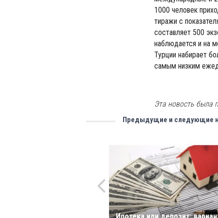
1000 человек прихо
тиражи с показател
составляет 500 экз
наблюдается и на м
Турции набирает бо
самым низким ежед
Эта новость была п
Предыдущие и следующие 
Ипотека или депозит: вариа