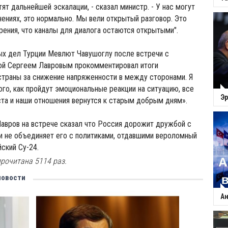
ят дальнейшей эскалации, - сказал министр. - У нас могут
нениях, это нормально. Мы вели открытый разговор. Это
зрения, что каналы для диалога остаются открытыми".
ых дел Турции Мевлют Чавушоглу после встречи с
ой Сергеем Лавровым прокомментировал итоги
страны за снижение напряженности в между сторонами. Я
того, как пройдут эмоциональные реакции на ситуацию, все
Эр
ста и наши отношения вернутся к старым добрым дням».
вров на встрече сказал что Россия дорожит дружбой с
и не объединяет его с политиками, отдавшими вероломный
йский Су-24.
рочитана 5114 раз.
новости
Ан