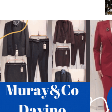
ре
Sa
Mu