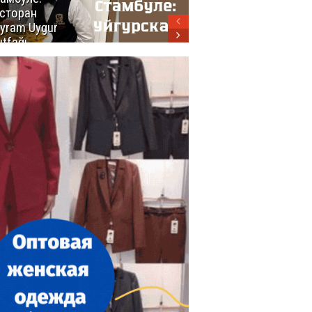
сторан
турецкой
yram Uygur
кухни
tfağı