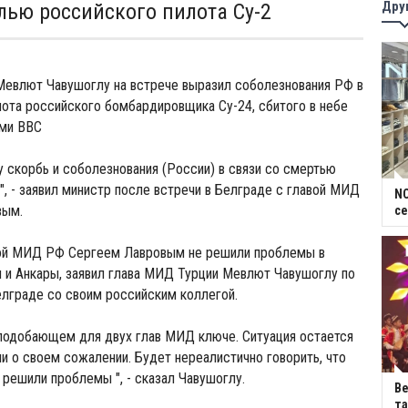
Дру
елью российского пилота Су-2
Мевлют Чавушоглу на встрече выразил соболезнования РФ в
лота российского бомбардировщика Су-24, сбитого в небе
ими ВВС
скорбь и соболезнования (России) в связи со смертью
", - заявил министр после встречи в Белграде с главой МИД
NC
вым.
се
ой МИД РФ Сергеем Лавровым не решили проблемы в
 и Анкары, заявил глава МИД Турции Мевлют Чавушоглу по
елграде со своим российским коллегой.
 подобающем для двух глав МИД ключе. Ситуация остается
ли о своем сожалении. Будет нереалистично говорить, что
решили проблемы ", - сказал Чавушоглу.
В
та