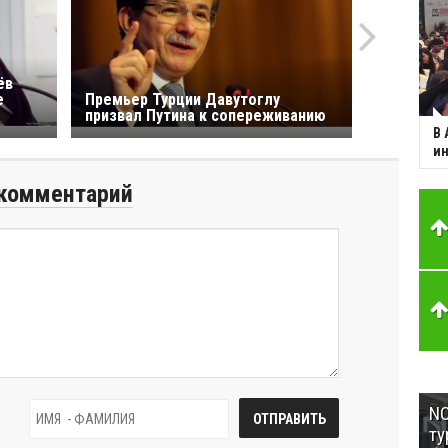
ёв
е
Премьер Турции Давутоглу
призвал Путина к сопереживанию
В 
ин
комментарий
NC
ту