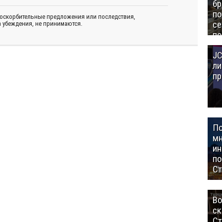
бр
п
 оскорбительные предложения или последствия,
се
 убеждения, не принимаются.
по
Це
JC
Аз
ли
пр
П
мн
ин
п
Ст
Во
ск
Ст