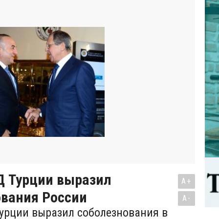
Д Турции выразил
A+
ования России
A-
урции выразил соболезнования в