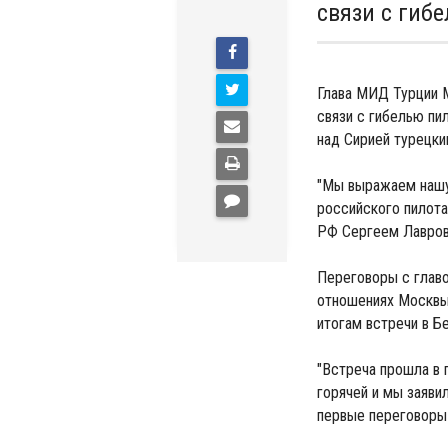
связи с гиб
Глава МИД Турции 
связи с гибелью пи
над Сирией турецк
"Мы выражаем нашу 
российского пилота
РФ Сергеем Лавро
Переговоры с глав
отношениях Москвы
итогам встречи в Б
"Встреча прошла в
горячей и мы заяви
первые переговоры 