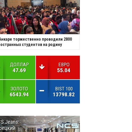
Анкаре торжественно проводили 2800
остранных студентов на родину
ДОЛЛАР
ЕВРО
47.69
55.04
ЗОЛОТО
BIST 100
6543.94
13798.82
S Jeans:
Великий
рецкий
Шёлковый