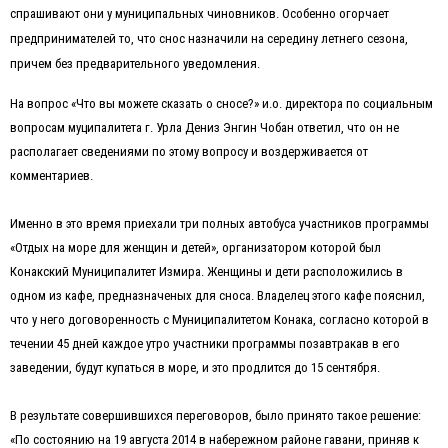
спрашивают они у муниципальных чиновников. Особенно огорчает
предпринимателей то, что снос назначили на середину летнего сезона,
причем без предварительного уведомления.
На вопрос «Что вы можете сказать о сносе?» и.о. директора по социальным
вопросам муципалитета г. Урла Дениз Энгин Чобан ответил, что он не
располагает сведениями по этому вопросу и воздерживается от
комментариев.
Именно в это время приехали три полных автобуса участников программы
«Отдых на море для женщин и детей», организатором которой был
Конакский Муниципалитет Измира. Женщины и дети расположились в
одном из кафе, предназначеных для сноса. Владелец этого кафе пояснил,
что у него договоренность с Муниципалитетом Конака, согласно которой в
течении 45 дней каждое утро участники программы позавтракав в его
заведении, будут купаться в море, и это продлится до 15 сентября.
В результате совершившихся переговоров, было принято такое решение:
«По состоянию на 19 августа 2014 в набережном районе гавани, приняв к