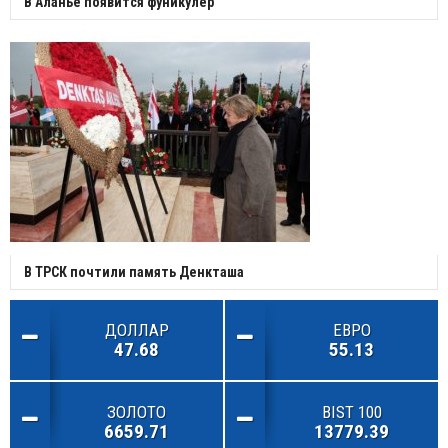
В Аланье появится фуникулер
В ТРСК почтили память Денкташа
ДОЛЛАР
ЕВРО
47.68
55.13
ЗОЛОТО
BIST 100
6659.71
13779.39