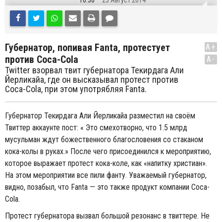
16:30
23 Август 2014
Губернатор, попивая Fanta, протестует
A+
против Coca-Cola
A-
Twitter взорвал твит губернатора Текирдага Али
Йерликайа, где он высказывал протест против
Coca-Cola, при этом употрябляя Fanta.
Губернатор Текирдага Али Йерликайа разместил на своём
Твиттер аккаунте пост: « Это смехотворно, что 1.5 млрд
мусульман ждут божественного благословения со стаканом
кока-колы в руках.» После чего присоединился к мероприятию,
которое выражает протест кока-коле, как
«
напитку
христиан».
На этом мероприятии все пили фанту. Уважаемый губернатор,
видно, позабыл, что
Fanta
— это также продукт компании Coca-
Cola.
Протест губернатора вызвал большой резонанс в твиттере. Не