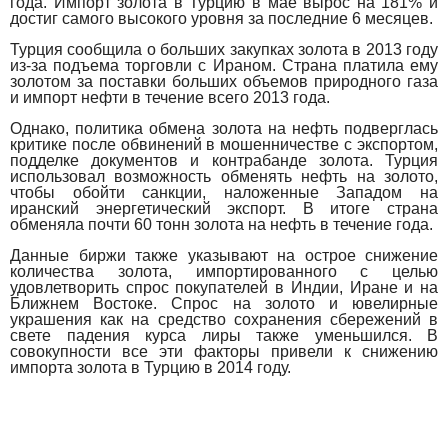
года. Импорт золота в Турцию в мае вырос на 181% и
достиг самого высокого уровня за последние 6 месяцев.
Турция сообщила о больших закупках золота в 2013 году
из-за подъема торговли с Ираном. Страна платила ему
золотом за поставки больших объемов природного газа
и импорт нефти в течение всего 2013 года.
Однако, политика обмена золота на нефть подверглась
критике после обвинений в мошенничестве с экспортом,
подделке документов и контрабанде золота. Турция
использовал возможность обменять нефть на золото,
чтобы обойти санкции, наложенные Западом на
иранский энергетический экспорт. В итоге страна
обменяла почти 60 тонн золота на нефть в течение года.
Данные биржи также указывают на острое снижение
количества золота, импортированного с целью
удовлетворить спрос покупателей в Индии, Иране и на
Ближнем Востоке. Спрос на золото и ювелирные
украшения как на средство сохранения сбережений в
свете падения курса лиры также уменьшился. В
совокупности все эти факторы привели к снижению
импорта золота в Турцию в 2014 году.