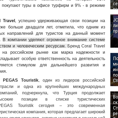
се
 покупают туры в офисе турфирм и 9% - в режиме
по
Це
JC
Аз
l Travel
, успешно удерживающая свои позиции на
ли
же больше двадцати лет, отметила, что одним из
пр
ых направлений для туристов на данный момент
я.
В компании уделяют огромное внимание системе
ством и человеческим ресурсам.
Бренд Coral Travel
я на российском рынке как марка надежности и
П
акладывает особую ответственность на деятельность
мн
ляется стимулом для дальнейшего развития и
ин
ия.
п
Ст
ия
PEGAS Touristik
, один из лидеров российской
 отрасли и одна из крупнейших международных
компаний, подчеркнула, что Турция продолжает
Во
ысокие позиции в списке туристических
ск
PEGAS Touristik сегодня – это современная
Ст
уристическая компания, которая предлагает широкий
ре