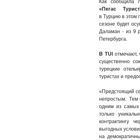
Как сообщила
«Пегас Турис
в Турцию в этом 
сезоне будет ос
Даламан - из 9 
Петербурга.
В TUI
отмечают, 
существенно сок
турецкие отель
туристах и предо
«Предстоящий се
непростым. Тем н
одним из самых
только уникаль
контрактингу ч
выгодных услови
на демократичны