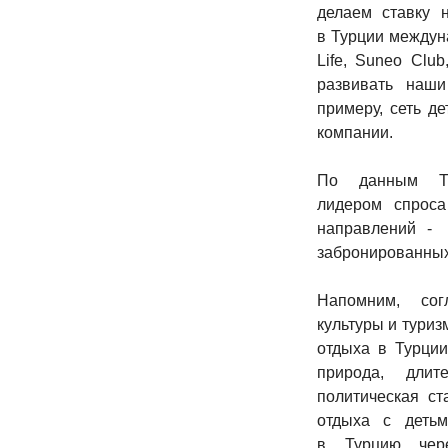
делаем ставку 
в Турции междун
Life, Suneo Club
развивать наши
примеру, сеть де
компании.
По данным TU
лидером спроса
направлений - 
забронированных
Напомним, сог
культуры и тури
отдыха в Турции
природа, длит
политическая ст
отдыха с деть
в Турцию чере