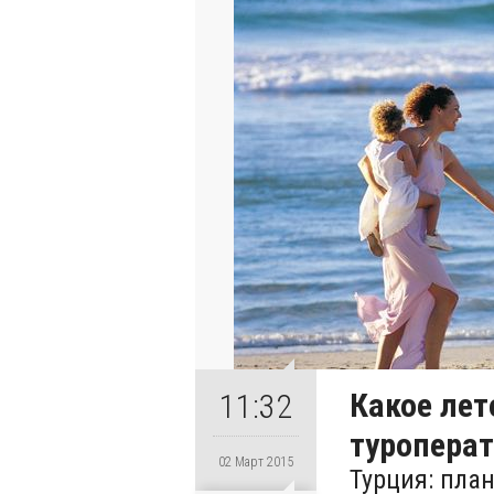
Какое ле
11:32
туропера
02 Март 2015
Турция: пла