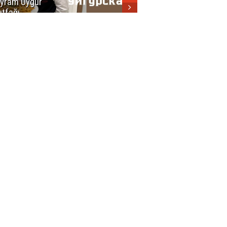
yram Uygur
кухни
tfağı