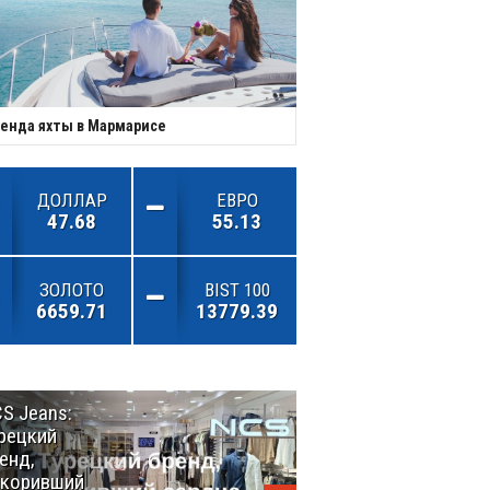
енда яхты в Мармарисе
ДОЛЛАР
ЕВРО
47.68
55.13
ЗОЛОТО
BIST 100
6659.71
13779.39
S Jeans:
Великий
рецкий
Шёлковый
енд,
путь
окоривший
объединяет