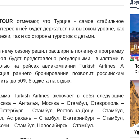
Дру
TOUR
отмечают, что Турция - самое стабильное
терес к ней будет держаться на высоком уровне, как
ежи, так и со стороны туристов с детьми.
етнему сезону решил расширить полетную программу
орая будет представлена регулярными вылетами в
лью на рейсах авиакомпании Turkish Airlines. А
П
Ст
кция раннего бронирования позволит российским
мить до 50% бюджета на отдых.
мма Turkish Airlines включает в себя следующие
сква – Анталья, Москва – Стамбул, Ставрополь –
Петербург – Стамбул, Ростов-на-Дону – Стамбул,
л, Астрахань – Стамбул, Екатеринбург – Стамбул,
Сочи – Стамбул, Новосибирск – Стамбул.
Уд