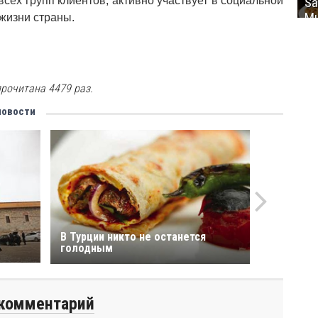
 всех групп клиентов, активно участвует в социальной
Sa
Mu
жизни страны.
рочитана 4479 раз.
новости
В Турции никто не останется
голодным
комментарий