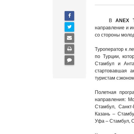
В
ANEX 
направление и ин
со стороны молод
Туроператор к л
по Турции, кот
Стамбул и Анта
стартовавшая а
туристам сэконо
Полетная програ
направления: Мо
Стамбул, Санкт-
Казань – Стамбу
Уфа – Стамбул, 