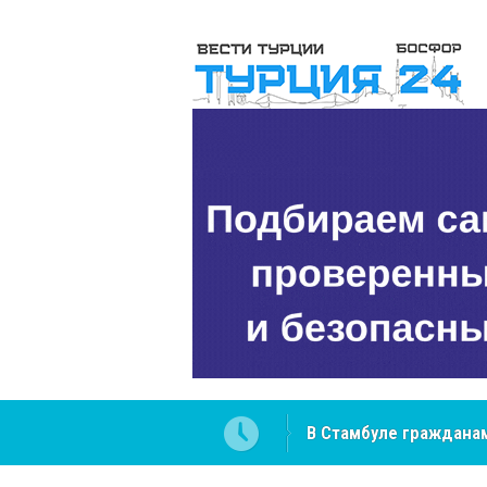
 разобраться в юридических
NCS Jeans: турецкий 