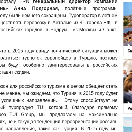
 порталу TRN
генеральный директор компании
тик» Анна Подгорная
, полётные программы
году были немного сокращены. Туроператор в летнем
уществлять перевозку в Анталью из 41 города РФ, в
российских городов, в Бодрум - из Москвы и Санкт-
что в 2015 году ввиду политической ситуации может
Са
ратиться турпоток европейцев в Турцию, поэтому
еры будут особенно заинтересованы в российских
ставят скидки.
зон для российского туризма в целом обещает стать
е менее, мы ожидаем, что Турция в 2015 году будет
 успешных направлений. Этому способствует не
ный турпродукт TUI, который, благодаря прямому
Ро
ерез TUI Group, мы предлагаем на максимально
ях, но и текущая тенденция переориентации россиян
е направления, такие как Турция. В 2015 году мы