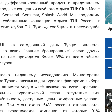
на дифференцированный продукт и представляем
ародные концепции клубного отдыха TUI: Club Magic
, Sensatori, Sensimar, Splash World. Мы продолжим
 собственные концепции отдыха TUI Россия, к
тских клубов TUI Тукан»,- сообщили в пресс-службе
Ар
I, на сегодняшний день Турция является
 по акции "раннее бронирование" среди других
на нее приходится более 35% от всего объема
 туров.
ласно недавнему исследованию Министерства
зма Турции, важными для туристов факторами выбора
 является услуга «всё включено», кухня, красивая
ельный туристический сезон, отсутствие виз,
NC
ту
абильность, доступные цены, комфортные условия
бр
ми. При этом около 64% россиян отправляются
п
з туристические компании, из которых 91%