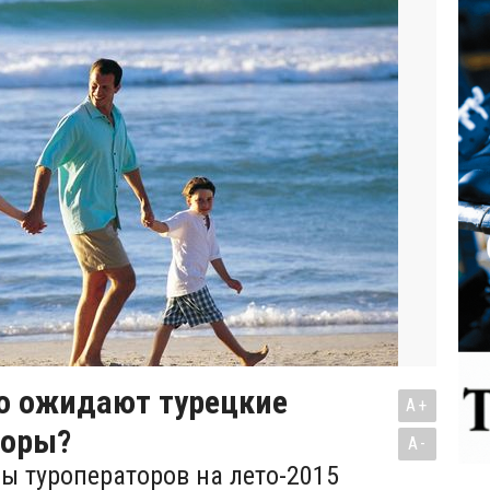
то ожидают турецкие
A+
торы?
A-
ны туроператоров на лето-2015