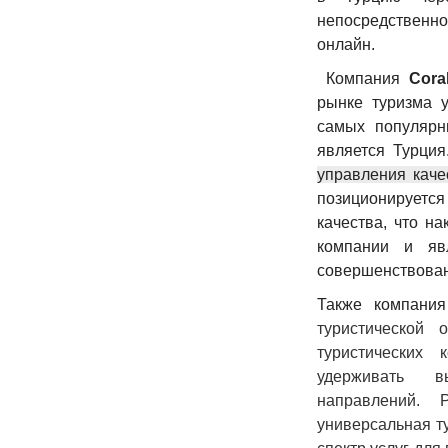
непосредственно
онлайн.
Компания
Cora
рынке туризма у
самых популярн
является Турци
управления каче
позиционируетс
качества, что н
компании и яв
совершенствован
Также компан
туристической
туристических 
удерживать в
направлений. 
универсальная т