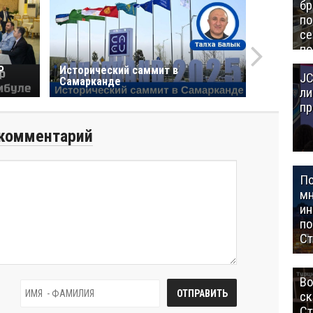
бр
п
се
по
Це
Р
Исторический саммит в
JC
Аз
Самарканде
ли
пр
комментарий
П
мн
ин
п
Ст
Во
ск
Ст