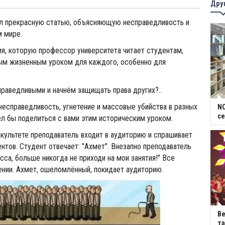
Дру
ал прекрасную статью, объясняющую несправедливость и
м мире.
я, которую профессор университета читает студентам,
ым жизненным уроком для каждого, особенно для
раведливыми и начнём защищать права других?..
несправедливость, угнетение и массовые убийства в разных
NC
се
тел бы поделиться с вами этим историческим уроком.
ультете преподаватель входит в аудиторию и спрашивает
ентов. Студент отвечает: "Ахмет". Внезапно преподаватель
асса, больше никогда не приходи на мои занятия!" Все
нии. Ахмет, ошеломлённый, покидает аудиторию.​
В
та