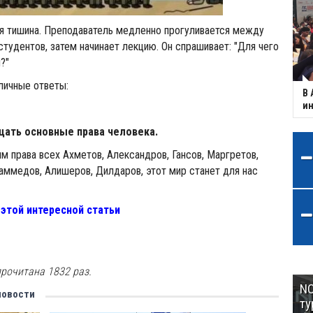
я тишина. Преподаватель медленно прогуливается между
студентов, затем начинает лекцию. Он спрашивает: "Для чего
"​
личные ответы:
В 
ин
ать основные права человека.​
м права всех Ахметов, Александров, Гансов, Маргретов,
хаммедов, Алишеров, Дилдаров, этот мир станет для нас
этой интересной статьи
рочитана 1832 раз.
NC
новости
ту