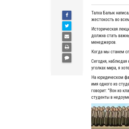
Талха Балык напис
жестокость во все
Историческая лекци
должна стать важн
менеджеров.
Когда мы станем сп
Сегодня, наблюдая 
уголках мира, я хо
На юридическом фак
имя одного из студ
говорит: "Вон из кл
студенты в недоуме