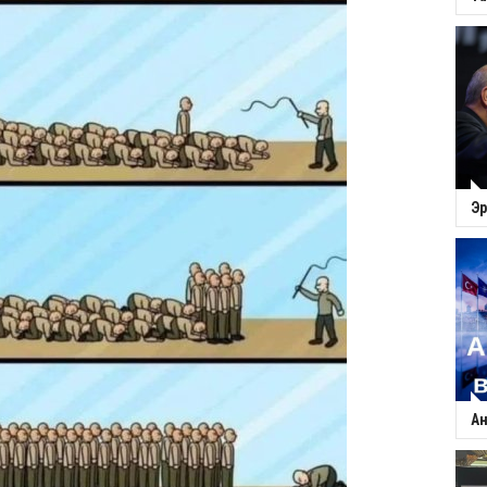
Эр
Ан