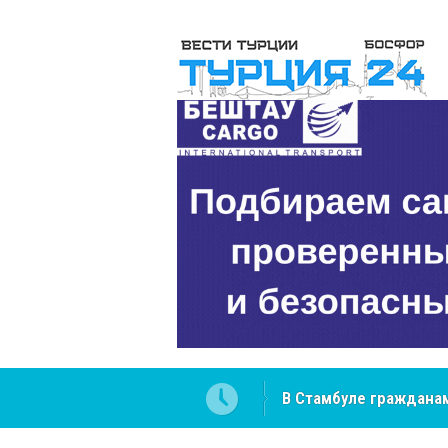
 разобраться в юридических
NCS Jeans: турецкий 