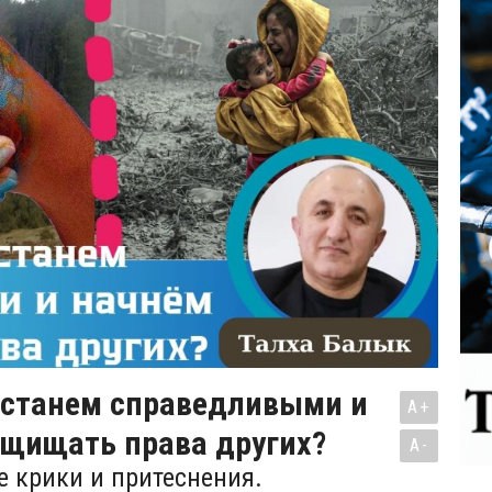
 станем справедливыми и
A+
ащищать права других?
A-
е крики и притеснения.