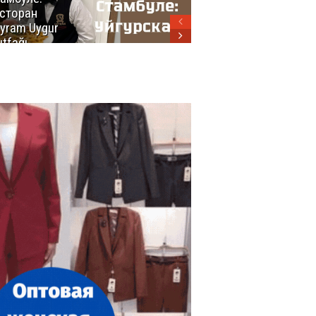
сторан
турецкой
yram Uygur
кухни
tfağı