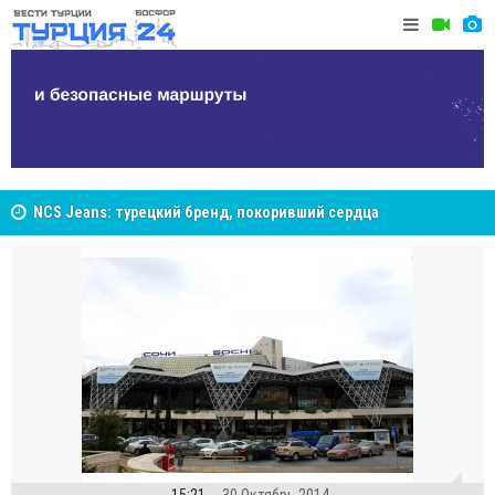
Cottonhill покоряет мировые рынки
Великий Ш
Стамбуле