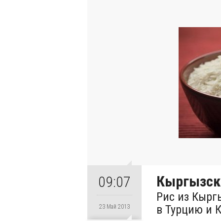
Кыргызски
09:07
Рис из Кырг
в Турцию и 
23 Май 2013