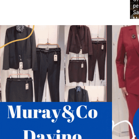
ре
Sa
Mu