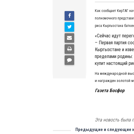
Как сообщает КирТАГ на
полномочного представи
риса Кыргызстана баткен
«Сейчас идут перег
– Первая партия со
Кыргызстане и изве
пределами родины: 
купит настоящий ри
На международной выс
и награжден золотой 
Газета Босфор
Эта новость была п
Предыдущие и следующие 