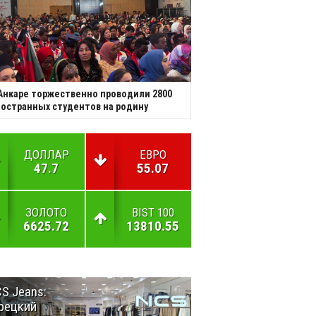
Анкаре торжественно проводили 2800
остранных студентов на родину
ДОЛЛАР
ЕВРО
47.7
55.07
ЗОЛОТО
BIST 100
6625.72
13810.55
S Jeans:
Великий
рецкий
Шёлковый