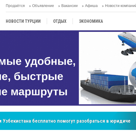
Продаётся
Объявление
Вакансии
Афиша
Новости компани
НОВОСТИ ТУРЦИИ
ОТДЫХ
ЭКОНОМИКА
ТУРЕЦКАЯ КУХНЯ
КУЛЬТУРА
ОБЩЕСТВО
ЦЕНТРАЛЬНАЯ АЗИЯ
МНЕНИE
АНТАЛЬЯ
 Узбекистана бесплатно помогут разобраться в юридическ
бренд, покоривший сердца покупателей Центральной Азии