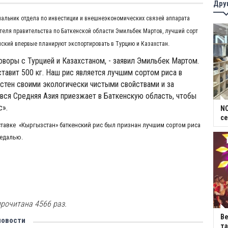
Дру
чальник отдела по инвестиции и внешнеэкономических связей аппарата
теля правительства по Баткенской области Эмильбек Мартов, лучший сорт
.
ский впервые планируют экспортировать в Турцию и Казахстан
оворы с Турцией и Казахстаном, - заявил Эмильбек Мартом.
ставит 500 кг. Наш рис является лучшим сортом риса в
стен своими экологически чистыми свойствами и за
вся Средняя Азия приезжает в Баткенскую область, чтобы
с».
NC
се
тавке «Кыргызстан» баткенский рис был признан лучшим сортом риса
медалью.
рочитана 4566 раз.
В
новости
та