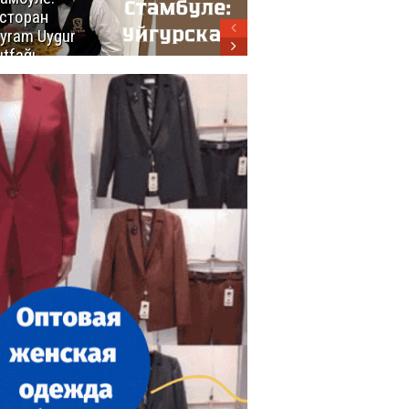
сторан
турецкой
yram Uygur
кухни
tfağı