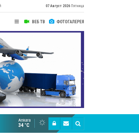
й
07 Август 2026
Пятница
ВЕБ ТВ
ФОТОГАЛЕРЕЯ
их
Ankara
Cottonhill покоряет мировые рынки
34 °C