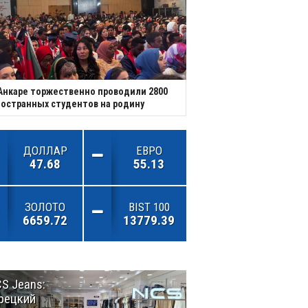
Анкаре торжественно проводили 2800
остранных студентов на родину
ДОЛЛАР
ЕВРО
47.68
55.13
ЗОЛОТО
BIST 100
6659.72
13779.39
S Jeans:
Великий
рецкий
Шёлковый