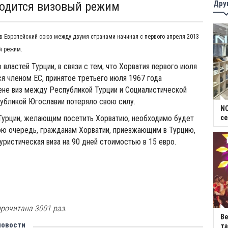
Дру
одится визовый режим
в Европейский союз между двумя странами начиная с первого апреля 2013
й режим.
 властей Турции, в связи с тем, что Хорватия первого июля
ся членом ЕС, принятое третьего июля 1967 года
ене виз между Республикой Турции и Социалистической
убликой Югославии потеряло свою силу.
NC
Турции, желающим посетить Хорватию, необходимо будет
се
вою очередь, гражданам Хорватии, приезжающим в Турцию,
уристическая виза на 90 дней стоимостью в 15 евро.
рочитана 3001 раз.
В
новости
та