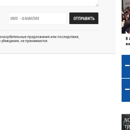
 оскорбительные предложения или последствия,
В 
 убеждения, не принимаются.
ин
NC
ту