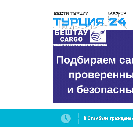
В Стамбуле гражданам
вопросах
NCS Jeans: турецкий 