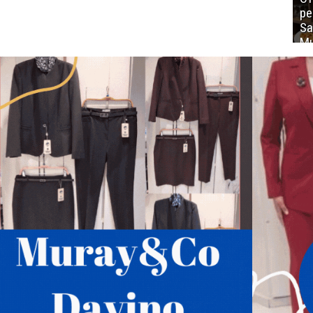
ре
Sa
Mu