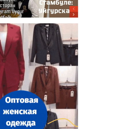
сторан
турецкой
yram Uygur
кухни
tfağı