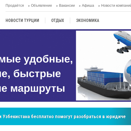
Продаётся
Объявление
Вакансии
Афиша
Новости компани
НОВОСТИ ТУРЦИИ
ОТДЫХ
ЭКОНОМИКА
ТУРЕЦКАЯ КУХНЯ
КУЛЬТУРА
ОБЩЕСТВО
ЦЕНТРАЛЬНАЯ АЗИЯ
МНЕНИE
АНТАЛЬЯ
 Узбекистана бесплатно помогут разобраться в юридическ
бренд, покоривший сердца покупателей Центральной Азии