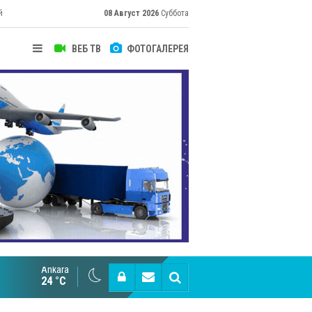
й
08 Август 2026
Суббота
ВЕБ ТВ
ФОТОГАЛЕРЕЯ
их
Ankara
Cottonhill покоряет мировые рынки
24 °C