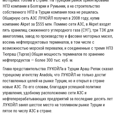
моторных топлив в стране. На турецкий рынок ориентированы
НПЗ компании в Болгарии и Румынии, а на строительство
собственного НПЗ в Турции компания пока не решилась.
Обширную сеть АЗС ЛУКОЙЛ получил в 2008 году, купив
компанию Akpet за $555 млн. Помимо сети АЗС, в Akpet входят
пять хранилищ сжиженного углеродного газа (СУГ), три ТЗК для
авиатоплива, завод по производству и фасовке моторных масел,
восемь нефтепродуктовых терминалов, в том числе с
возможностью морской перевалки, и соединенные с тремя НПЗ
Тюпраш (Tupras).Общая мощность терминалов по хранению
нефтепродуктов — более 300 тыс. куб. м.
Глава представительства ЛУКОЙЛа в Турции Араш Репак сказал
турецкому агентству Anadolu, что ЛУКОЙЛ не только достиг
поставленных целей на рынке Турции, но и открыл в стране
новые АЗС. По его словам, благодаря успешной политике
управления, удобному расположению сети АЗС и
нефтеперерабатывающих предприятий за последние десять лет
ЛУКОЙЛ занял шестое место на топливном рынке Турции и
пятое по числу АЗС в стране.