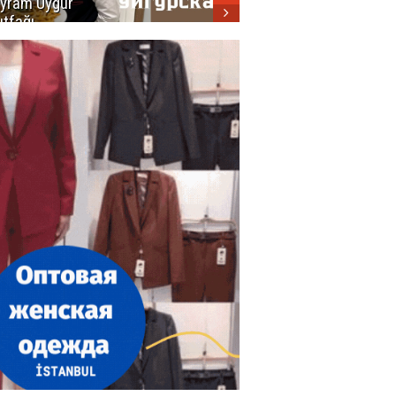
yram Uygur
кухни
tfağı