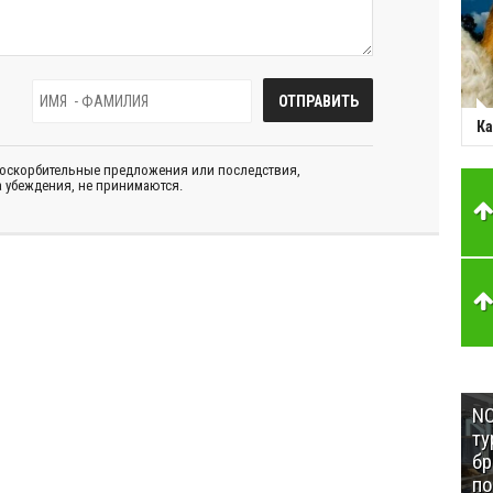
Ка
 оскорбительные предложения или последствия,
 убеждения, не принимаются.
NC
ту
бр
п