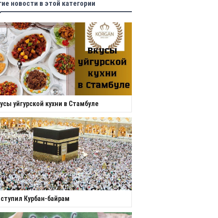
гие новости в этой категории
усы уйгурской кухни в Стамбуле
ступил Курбан-байрам