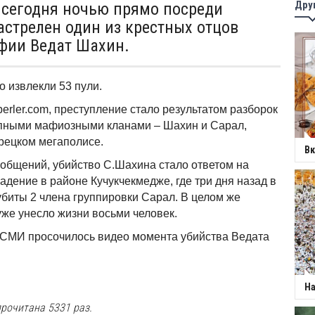
Дру
сегодня ночью прямо посреди
астрелен один из крестных отцов
фии Ведат Шахин.
о извлекли 53 пули.
erler.com, преступление стало результатом разборок
пными мафиозными кланами – Шахин и Сарал,
рецком мегаполисе.
Вк
ообщений, убийство С.Шахина стало ответом на
дение в районе Кучукчекмедже, где три дня назад в
биты 2 члена группировки Сарал. В целом же
же унесло жизни восьми человек.
 СМИ просочилось видео момента убийства Ведата
На
рочитана 5331 раз.