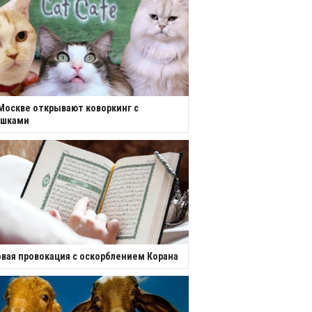
Москве открывают коворкинг с
ошками
вая провокация с оскорблением Корана