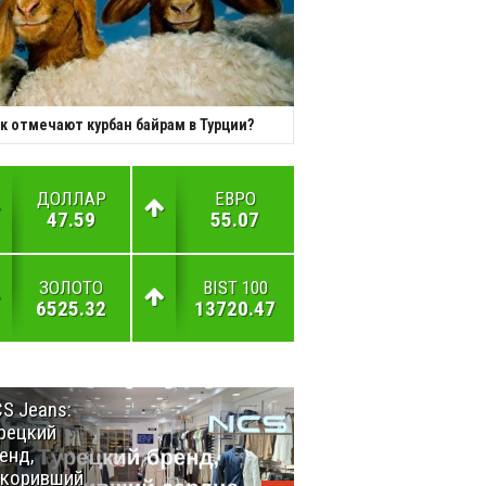
к отмечают курбан байрам в Турции?
ДОЛЛАР
ЕВРО
47.59
55.07
ЗОЛОТО
BIST 100
6525.32
13720.47
S Jeans:
Великий
рецкий
Шёлковый
енд,
путь
окоривший
объединяет