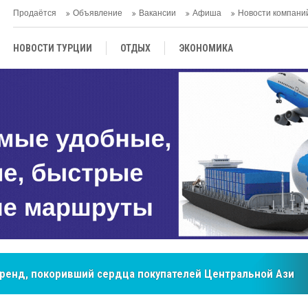
Продаётся
Объявление
Вакансии
Афиша
Новости компани
НОВОСТИ ТУРЦИИ
ОТДЫХ
ЭКОНОМИКА
ТУРЕЦКАЯ КУХНЯ
КУЛЬТУРА
ОБЩЕСТВО
ЦЕНТРАЛЬНАЯ АЗИЯ
МНЕНИE
АНТАЛЬЯ
бренд, покоривший сердца покупателей Центральной Азии
мировые рынки