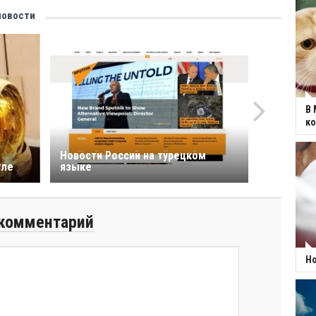
новости
В 
к
Новости России на турецком
уле
языке
комментарий
Но