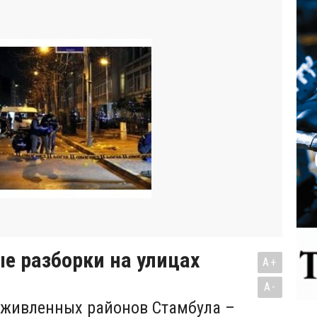
е разборки на улицах
A+
A-
оживленных районов Стамбула –