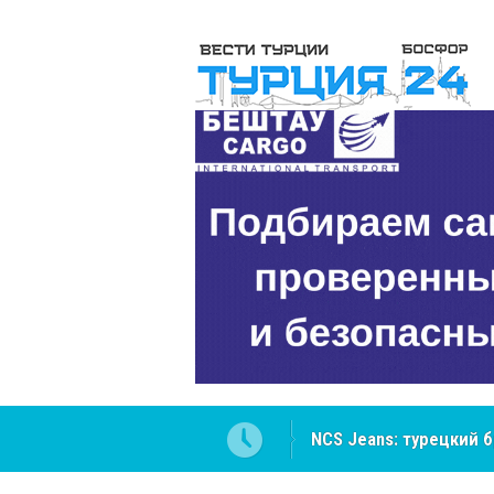
NCS Jeans: турецкий 
Cottonhill покоряет 