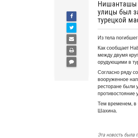
Нишанташы 
улицы был з
турецкой ма
Из тела погибшег
Как сообщает Hab
между двумя кру
орудующими в ту
Согласно ряду с
вооруженное напа
ресторане были у
противостояние у
Тем временем, в
Шахина.
Эта новость была п