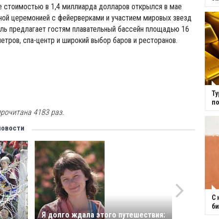
e стоимостью в 1,4 миллиарда долларов открылся в мае
ной церемонией с фейерверками и участием мировых звезд
ель предлагает гостям плавательный бассейн площадью 16
етров, спа-центр и широкий выбор баров и ресторанов.
Ту
по
рочитана 4183 раз.
новости
С 
би
Я долго ждала этого путешествия: