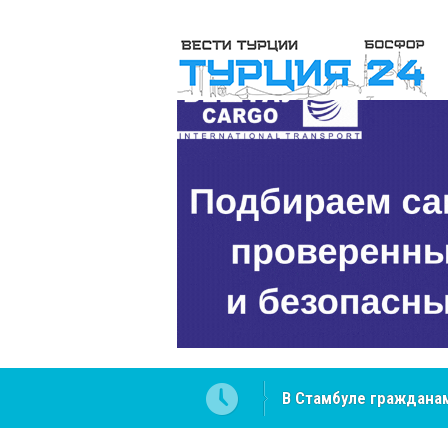
В Стамбуле гражданам
вопросах
NCS Jeans: турецкий 