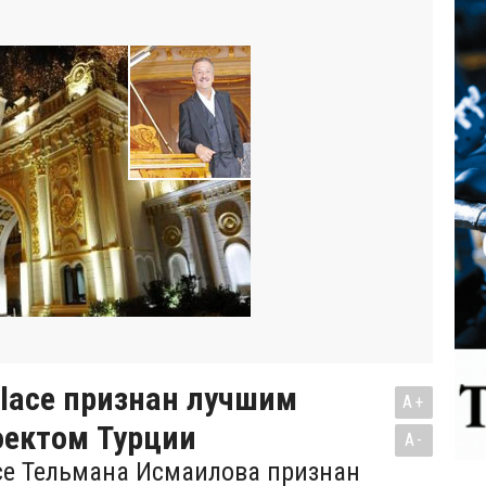
lace признан лучшим
A+
оектом Турции
A-
ce Тельмана Исмаилова признан