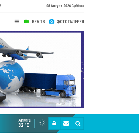
й
08 Август 2026
Суббота
ВЕБ ТВ
ФОТОГАЛЕРЕЯ
их
Ankara
Cottonhill покоряет мировые рынки
32 °C