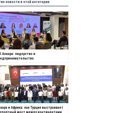
гие новости в этой категории
I Анкара: лидерство и
редпринимательство
кара и Африка: как Турция выстраивает
кспортный мост между континентами