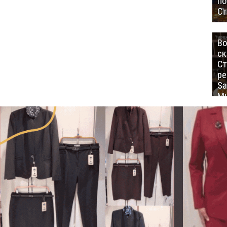
п
Ст
Во
ск
Ст
ре
Sa
Mu