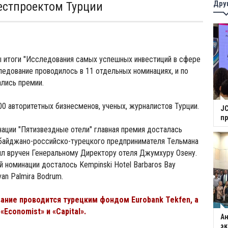
Дру
стпроектом Турции
ы итоги "Исследования самых успешных инвестиций в сфере
ледование проводилось в 11 отдельных номинациях, и по
лись премии.
0 авторитетных бизнесменов, ученых, журналистов Турции.
JC
п
ации "Пятизвездные отели" главная премия досталась
рбайджано-российско-турецкого предпринимателя Тельмана
ыл вручен Генеральному Директору отеля Джумхуру Озену.
й номинации досталось Kempinski Hotel Barbaros Bay
van Palmira Bodrum.
ание проводится турецким фондом Eurobank Tekfen, а
Economist» и «Capital».
Ан
э