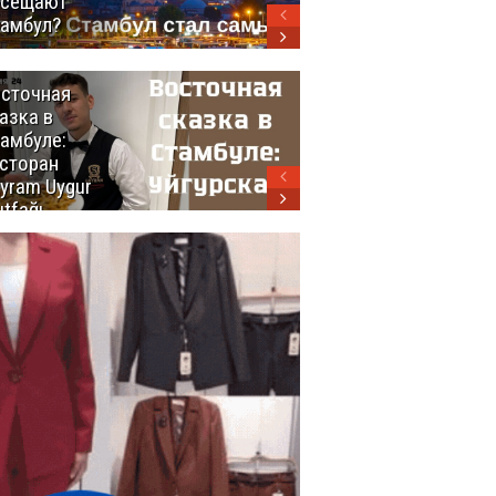
осещают
амбул?
сточная
10 самых
азка в
восхитительных
амбуле:
блюд
сторан
турецкой
yram Uygur
кухни
tfağı