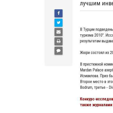
лучшим инве
B Турции подведен
туризма 2010". Исс
результатам выдава
Жюри состоял из 20
В престижной номин
Mardan Palace азе
Исмаилова. Приз б
Второе место в это
Bodrum, третье - Di
Конкурс-исследов
также журналами «