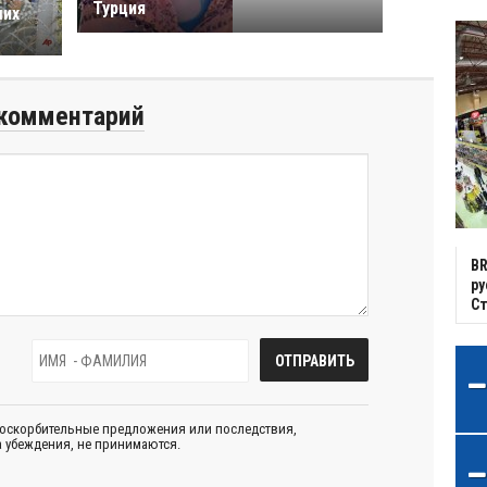
Турция
ших
комментарий
BR
р
С
 оскорбительные предложения или последствия,
 убеждения, не принимаются.