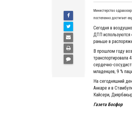
Министерство здравоохра
постепенно достигает ев
Сегодня в воздушно
ДТП используются с
раньше в распоряже
В прошлом году во
транспортировала 4
сердечно-сосудист
младенцев, 9 % пац
На сегодняшний де
Анкаре и в Стамбуле
Кайсери, Диярбакыр
Газета Босфор