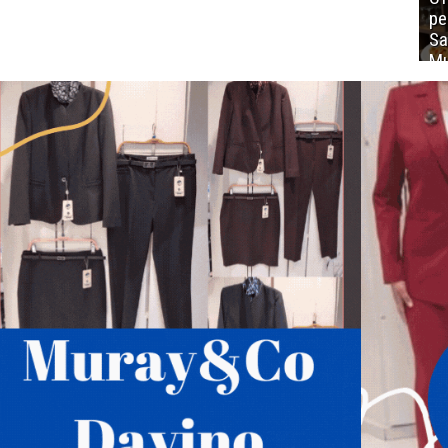
ре
Sa
Mu