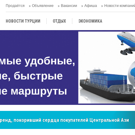
Продаётся
Объявление
Вакансии
Афиша
Новости компани
НОВОСТИ ТУРЦИИ
ОТДЫХ
ЭКОНОМИКА
ТУРЕЦКАЯ КУХНЯ
КУЛЬТУРА
ОБЩЕСТВО
ЦЕНТРАЛЬНАЯ АЗИЯ
МНЕНИE
АНТАЛЬЯ
бренд, покоривший сердца покупателей Центральной Азии
мировые рынки