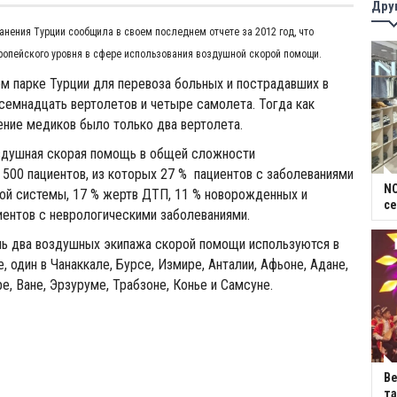
Дру
нения Турции сообщила в своем последнем отчете за 2012 год, что
ропейского уровня в сфере использования воздушной скорой помощи.
м парке Турции для перевоза больных и пострадавших в
емнадцать вертолетов и четыре самолета. Тогда как
ние медиков было только два вертолета.
здушная скорая помощь в общей сложности
 500 пациентов, из которых 27 % пациентов с заболеваниями
NC
ой системы, 17 % жертв ДТП, 11 % новорожденных и
се
иентов с неврологическими заболеваниями.
нь два воздушных экипажа скорой помощи используются в
, один в Чанаккале, Бурсе, Измире, Анталии, Афьоне, Адане,
е, Ване, Эрзуруме, Трабзоне, Конье и Самсуне.
В
та