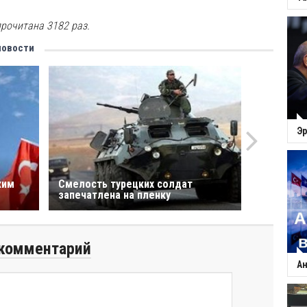
рочитана 3182 раз.
новости
Эр
жим
Смелость турецких солдат
запечатлена на пленку
комментарий
Ан