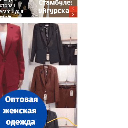
сторан
турецкой
yram Uygur
кухни
tfağı