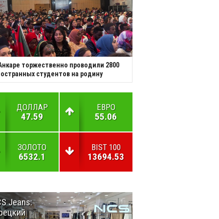
Анкаре торжественно проводили 2800
остранных студентов на родину
ДОЛЛАР
ЕВРО
47.59
55.06
ЗОЛОТО
BIST 100
6532.1
13694.53
S Jeans:
Великий
рецкий
Шёлковый