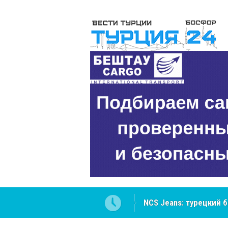
NCS Jeans: турецкий 
Cottonhill покоряет 