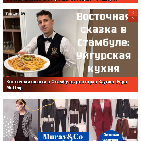
Восточная сказка в Стамбуле: ресторан Sayram Uygur
Mutfağı