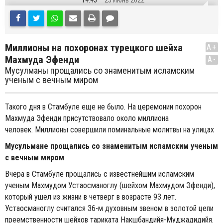
14:45
25 Июнь 2022
Миллионы на похоронах турецкого шейха
A+
Махмуда Эфенди
A-
Мусулманы прощались со знаменитым исламским
ученым с вечным миром
Такого дня в Стамбуле еще не было. На церемонии похорон
Махмуда Эфенди присутствовало около миллиона
человек. Миллионы совершили поминальные молитвы на улицах
Мусульмане прощались со знаменитым исламским ученым
с вечным миром
Вчера в Стамбуле прощались с известнейшим исламским
ученым Махмудом Устаосманоглу (шейхом Махмудом Эфенди),
который ушел из жизни в четверг в возрасте 93 лет.
Устаосманоглу считался 36-м духовным звеном в золотой цепи
преемственности шейхов тариката Накшбандийя-Муджадидийя.