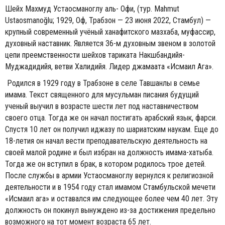
Шейх Махмуд Устаосманоглу аль- Офи, (тур. Mahmut
Ustaosmanoğlu; 1929, Оф, Трабзон — 23 июня 2022, Стамбул) —
крупный современный учёный ханафитского мазхаба, муфассир,
духовный наставник. Является 36-м духовным звеном в золотой
цепи преемственности шейхов тариката Накшбандийя-
Муджадидийя, ветви Халидийя. Лидер джамаата «Исмаил Ага».
Родился в 1929 году в Трабзоне в селе Тавшанлы в семье
имама. Текст священного для мусульман писания будущий
ученый выучил в возрасте шести лет под наставничеством
своего отца. Тогда же он начал постигать арабский язык, фарси.
Спустя 10 лет он получил иджазу по шариатским наукам. Еще до
18-летия он начал вести преподавательскую деятельность на
своей малой родине и был избран на должность имама-хатыба.
Тогда же он вступил в брак, в котором родилось трое детей.
После службы в армии Устаосманоглу вернулся к религиозной
деятельности и в 1954 году стал имамом Стамбульской мечети
«Исмаил ага» и оставался им следующее более чем 40 лет. Эту
должность он покинул вынуждено из-за достижения предельно
возможного на тот момент возраста 65 лет.