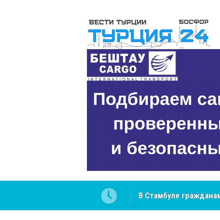
В Стамбуле гражданам
вопросах
NCS Jeans: турецкий 