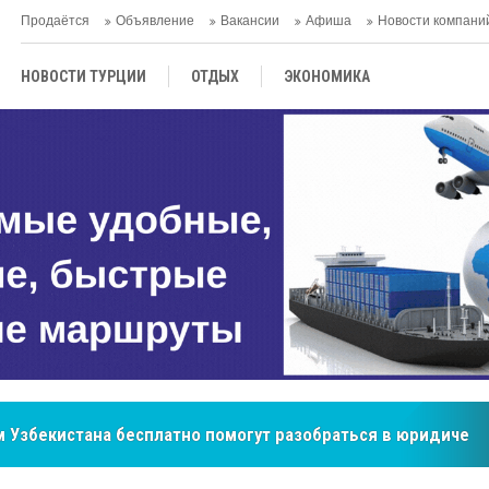
Продаётся
Объявление
Вакансии
Афиша
Новости компани
НОВОСТИ ТУРЦИИ
ОТДЫХ
ЭКОНОМИКА
ТУРЕЦКАЯ КУХНЯ
КУЛЬТУРА
ОБЩЕСТВО
ЦЕНТРАЛЬНАЯ АЗИЯ
МНЕНИE
АНТАЛЬЯ
 Узбекистана бесплатно помогут разобраться в юридическ
бренд, покоривший сердца покупателей Центральной Азии