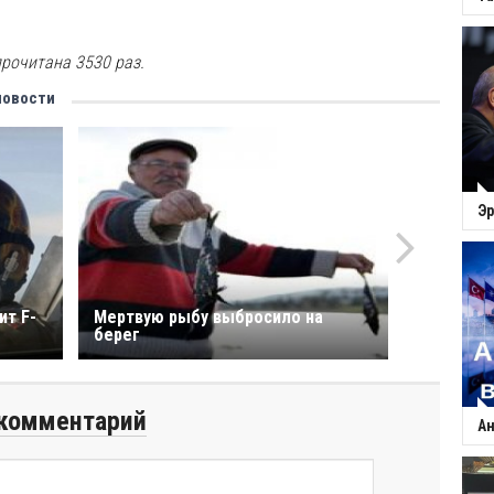
рочитана 3530 раз.
новости
Эр
ит F-
Мертвую рыбу выбросило на
берег
комментарий
Ан