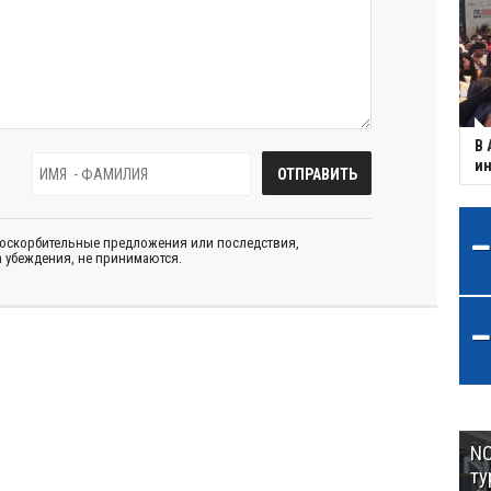
В 
ин
 оскорбительные предложения или последствия,
 убеждения, не принимаются.
NC
ту