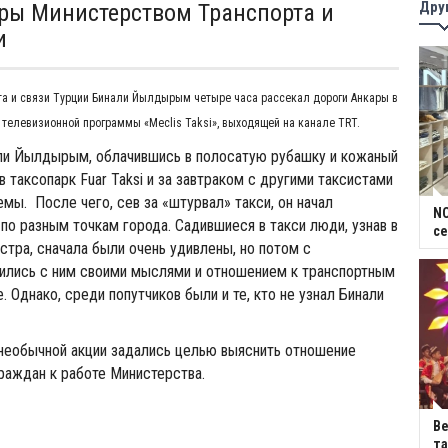
Дру
ры Министерством Транспорта и
и
та и связи Турции Бинали Йылдырым четыре часа рассекал дороги Анкары в
 телевизионной программы «Meclis Taksi», выходящей на канале TRT.
ли Йылдырым, облачившись в полосатую рубашку и кожаный
 таксопарк Fuar Taksi и за завтраком с другими таксистами
мы. После чего, сев за «штурвал» такси, он начал
NC
 по разным точкам города. Садившиеся в такси люди, узнав в
се
стра, сначала были очень удивлены, но потом с
ились с ним своими мыслями и отношением к транспортным
 Однако, среди попутчиков были и те, кто не узнал Бинали
необычной акции задались целью выяснить отношение
граждан к работе Министерства.
В
та