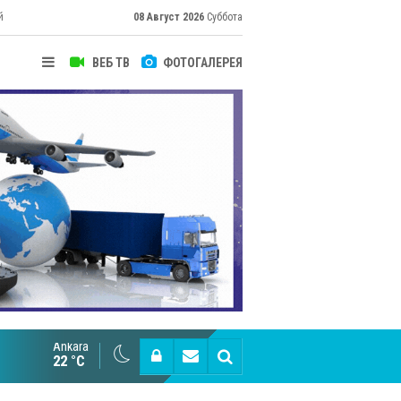
й
08 Август 2026
Суббота
ВЕБ ТВ
ФОТОГАЛЕРЕЯ
их
Ankara
Cottonhill покоряет мировые рынки
22 °C