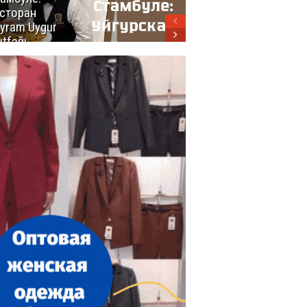
сторан
турецкой
yram Uygur
кухни
tfağı