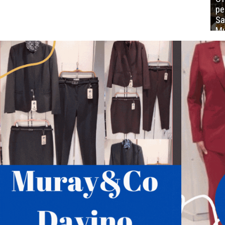
ре
Sa
Mu