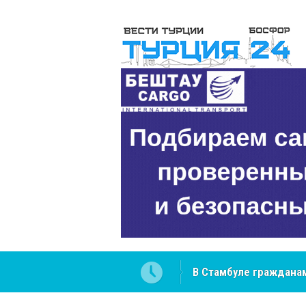
В Стамбуле гражданам
вопросах
NCS Jeans: турецкий 