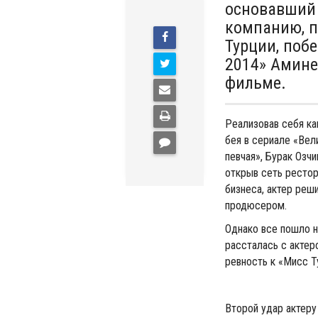
основавший
компанию, п
Турции, поб
2014» Амине
фильме.
Реализовав себя ка
бея в сериале «Вел
певчая», Бурак Озч
открыв сеть рестор
бизнеса, актер реш
продюсером.
Однако все пошло не
рассталась с актеро
ревность к «Мисс Т
Второй удар актеру