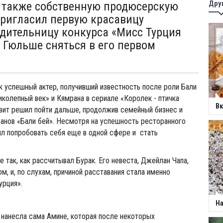
Дру
 также собственную продюсерскую
ригласил первую красавицу
едительницу конкурса «Мисс Турция
 Гюльше сняться в его первом
к успешный актер, получивший известность после роли Бали
иколепный век» и Кямрана в сериале «Королек - птичка
Вк
ивит решил пойти дальше, продолжив семейный бизнес и
анов «Бали бей». Несмотря на успешность ресторанного
ил попробовать себя еще в одной сфере и стать
 так, как рассчитывал Бурак. Его невеста, Джейлан Чапа,
м, и, по слухам, причиной расставания стала именно
урция».
На
 нанесла сама Амине, которая после некоторых