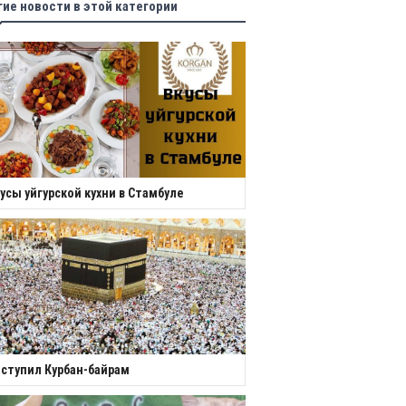
гие новости в этой категории
усы уйгурской кухни в Стамбуле
ступил Курбан-байрам