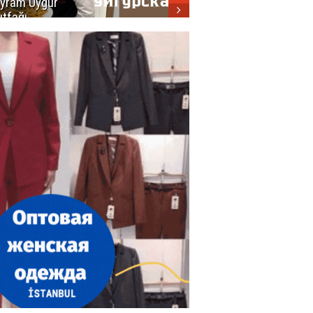
yram Uygur
кухни
tfağı