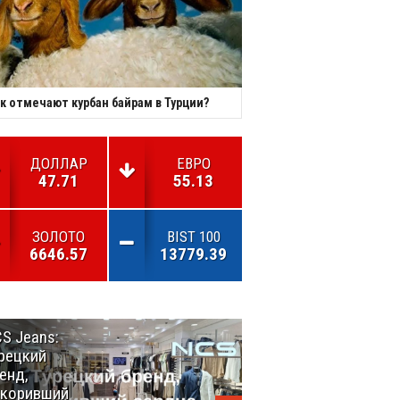
к отмечают курбан байрам в Турции?
ДОЛЛАР
ЕВРО
47.71
55.13
ЗОЛОТО
BIST 100
6646.57
13779.39
S Jeans:
Великий
рецкий
Шёлковый
енд,
путь
окоривший
объединяет