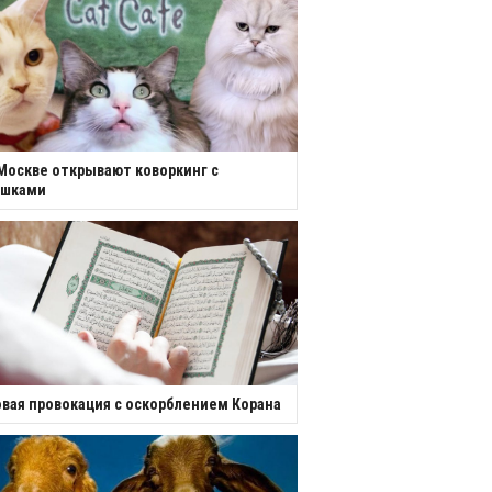
Москве открывают коворкинг с
ошками
вая провокация с оскорблением Корана