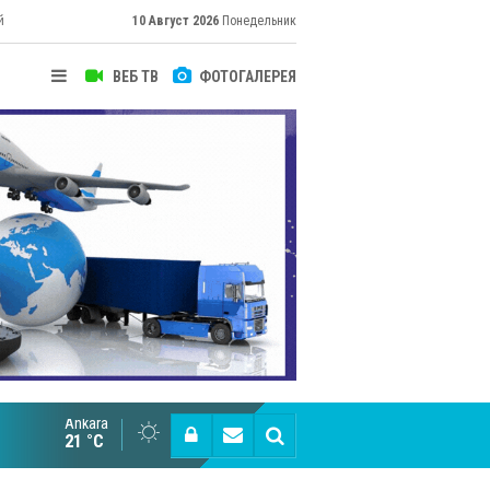
й
10 Август 2026
Понедельник
ВЕБ ТВ
ФОТОГАЛЕРЕЯ
их
Ankara
Cottonhill покоряет мировые рынки
21 °C