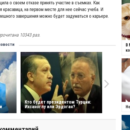
ла о своем отказе принять участие в съемках. Как
я красавица, на первом месте для нее сейчас учеба. И
пешного завершения можно будет задуматься о карьере.
прочитана 10343 раз.
новости
В 
к
Кто будет президентoм Турции:
и
Ихсаноглу или Эрдоган?
Но
комментарий