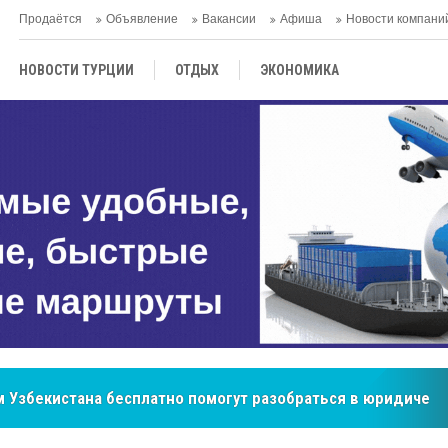
Продаётся
Объявление
Вакансии
Афиша
Новости компани
НОВОСТИ ТУРЦИИ
ОТДЫХ
ЭКОНОМИКА
ТУРЕЦКАЯ КУХНЯ
КУЛЬТУРА
ОБЩЕСТВО
ЦЕНТРАЛЬНАЯ АЗИЯ
МНЕНИE
АНТАЛЬЯ
 Узбекистана бесплатно помогут разобраться в юридическ
бренд, покоривший сердца покупателей Центральной Азии