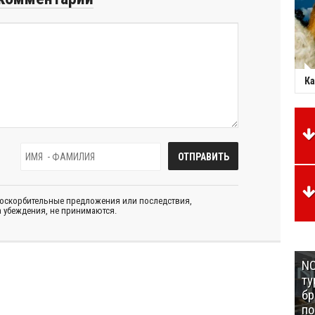
Ка
 оскорбительные предложения или последствия,
 убеждения, не принимаются.
NC
ту
бр
п