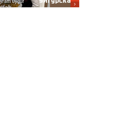
yram Uygur
кухни
tfağı