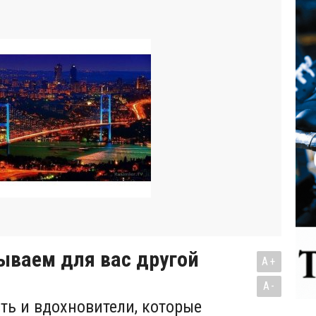
ываем для вас другой
A+
A-
сть и вдохновители, которые