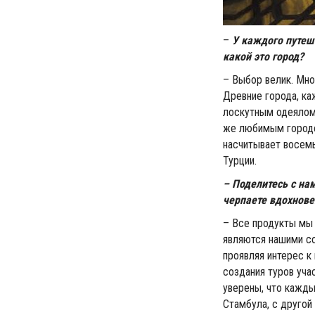
–
У каждого путеш
какой это город?
– Выбор велик. Мно
Древние города, к
лоскутным одеялом,
же любимым городо
насчитывает восемь
Турции.
– Поделитесь с на
черпаете вдохнове
– Все продукты мы 
являются нашими со
проявляя интерес к
создания туров уча
уверены, что кажды
Стамбула, с другой