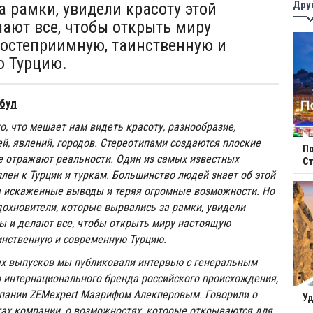
Дру
а рамки, увидели красоту этой
лают все, чтобы открыть миру
остеприимную, таинственную и
ю Турцию.
мбул
о, что мешает нам видеть красоту, разнообразие,
й, явлений, городов. Стереотипами создаются плоские
П
е отражают реальности. Один из самых известных
Ст
лен к Турции и туркам. Большинство людей знает об этой
я искаженные выводы и теряя огромные возможности. Но
вдохновители, которые вырвались за рамки, увидели
ны и делают все, чтобы открыть миру настоящую
инственную и современную Турцию.
х выпусков мы публиковали интервью с генеральным
 интернационального бренда российского происхождения,
пании ZEMexpert Маарифом Алекперовым. Говорили о
Уд
тах компании, о возможностях, которые открываются для