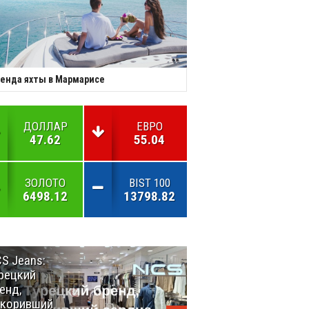
енда яхты в Мармарисе
ДОЛЛАР
ЕВРО
47.62
55.04
ЗОЛОТО
BIST 100
6498.12
13798.82
S Jeans:
Великий
рецкий
Шёлковый
енд,
путь
окоривший
объединяет