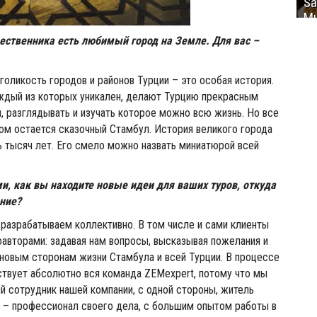
Sa
Mu
ественника есть любимый город на Земле. Для вас –
голикость городов и районов Турции – это особая история.
аждый из которых уникален, делают Турцию прекрасным
 разглядывать и изучать которое можно всю жизнь. Но все
м остается сказочный Стамбул. История великого города
 тысяч лет. Его смело можно назвать миниатюрой всей
ми, как вы находите новые идеи для ваших туров, откуда
ние?
разрабатываем коллективно. В том числе и сами клиенты
авторами: задавая нам вопросы, высказывая пожелания и
 новым сторонам жизни Стамбула и всей Турции. В процессе
ствует абсолютно вся команда ZEMexpert, потому что мы
й сотрудник нашей компании, с одной стороны, житель
 – профессионал своего дела, с большим опытом работы в