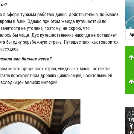
ыха?
что в сфере туризма работаю давно, действительно, побывала
Европы и Азии. Однако при этом жажда путешествий по
занятости не утолена, поэтому, не скрою, что
Ар
елось бы чаще. Дух путешественника никогда не оставляет
отя бы одну зарубежную страну. Путешествия, как говорится,
ассудков.
разила вас больше всего?
рвом месте среди всех стран, увиденных мною, остается
 стала перекрестком древних цивилизаций, носительницей
наследницей великих империй.
NC
ту
бр
п