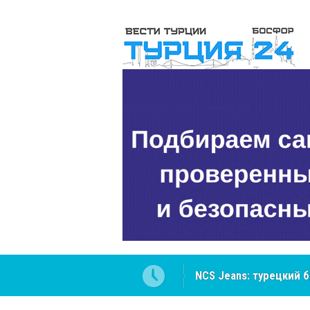
ателей Центральной Азии
Cottonhill покоряет 