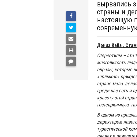
вырвались з
страны и де
настоящую г
современну
Дэниз Кайа , Ста
Стереотипы – это т
многоликость люде
образы, которые н
«ярлыков» прикреп
стране мало, дела
среди нас есть и 
красоту этой стра
гостеприимную, та
В одном из прошлы
директором нового
туристической ком
планах и приорите