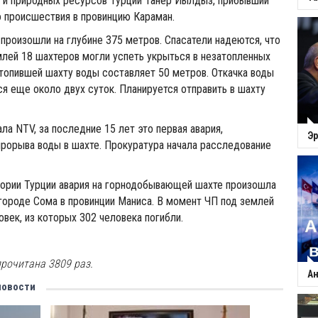
и и природных ресурсов Турции Танер Йылдыз, прибывший
о происшествия в провинцию Караман.
 произошли на глубине 375 метров. Спасатели надеются, что
лей 18 шахтеров могли успеть укрыться в незатопленных
атопившей шахту воды составляет 50 метров. Откачка воды
 еще около двух суток. Планируется отправить в шахту
ла NTV, за последние 15 лет это первая авария,
Эр
прорыва воды в шахте. Прокуратура начала расследование
тории Турции авария на горнодобывающей шахте произошла
 городе Сома в провинции Маниса. В момент ЧП под землей
овек, из которых 302 человека погибли.
рочитана 3809 раз.
Ан
новости