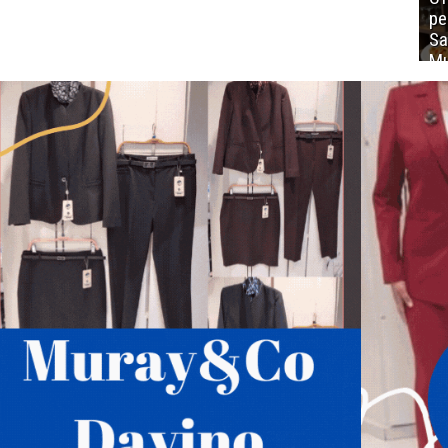
ре
Sa
Mu