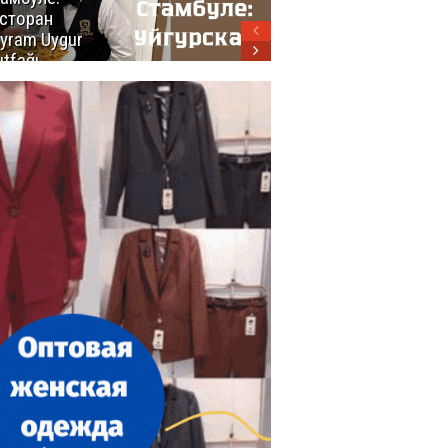
сторан
турецкой
yram Uygur
кухни
tfağı