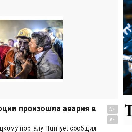
рции произошла авария в
A+
A-
ецкому порталу Hurriyet сообщил