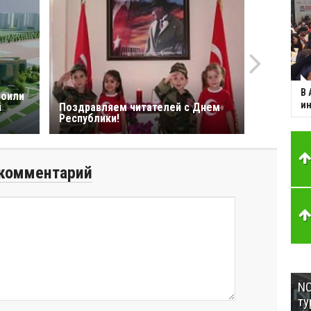
В 
роили
ин
й
Поздравляем читателей с Днем
Республики!
комментарий
NC
ту