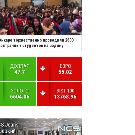
Анкаре торжественно проводили 2800
остранных студентов на родину
ДОЛЛАР
ЕВРО
47.7
55.02
ЗОЛОТО
BIST 100
6604.06
13768.96
S Jeans:
Великий
рецкий
Шёлковый