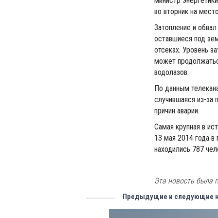
министр энергетик
во вторник на мест
Затопление и обвал
оставшиеся под зем
отсеках. Уровень з
может продолжаться
водолазов.
По данным телекана
случившаяся из-за 
причин аварии.
Самая крупная в ис
13 мая 2014 года в
находились 787 чел
Эта новость была п
Предыдущие и следующие 