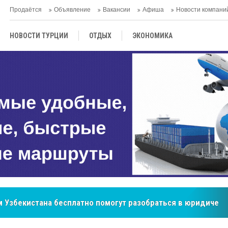
Продаётся
Объявление
Вакансии
Афиша
Новости компани
НОВОСТИ ТУРЦИИ
ОТДЫХ
ЭКОНОМИКА
ТУРЕЦКАЯ КУХНЯ
КУЛЬТУРА
ОБЩЕСТВО
ЦЕНТРАЛЬНАЯ АЗИЯ
МНЕНИE
АНТАЛЬЯ
 Узбекистана бесплатно помогут разобраться в юридическ
бренд, покоривший сердца покупателей Центральной Азии