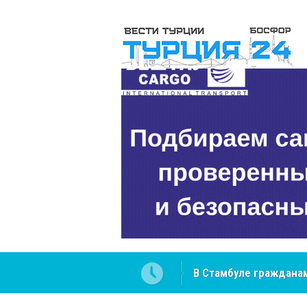
В Стамбуле гражданам
вопросах
NCS Jeans: турецкий 