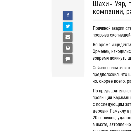
Шахин Уяр, 
компании, 
Причиной аварии ст
прорыва скопившейс
Во время инцидента
Эрменек, находилис
вовремя покинуть ш
Сейчас спасатели о
предположил, что ш
но, скорее всего, 
По предварительным
провинции Караман
с последующим зато
деревни Памуклу в 
20 горняков, удало
в шахте, затопленно