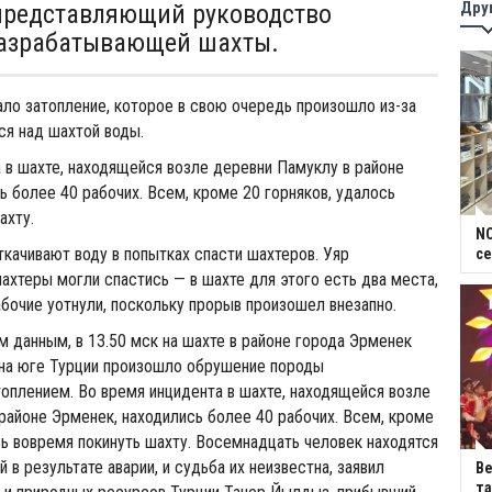
Дру
представляющий руководство
разрабатывающей шахты.
ало затопление, которое в свою очередь произошло из-за
я над шахтой воды.
 в шахте, находящейся возле деревни Памуклу в районе
ь более 40 рабочих. Всем, кроме 20 горняков, удалось
ахту.
NC
ткачивают воду в попытках спасти шахтеров. Уяр
се
ахтеры могли спастись — в шахте для этого есть два места,
рабочие уотнули, поскольку прорыв произошел внезапно.
 данным, в 13.50 мск на шахте в районе города Эрменек
 на юге Турции произошло обрушение породы
плением. Во время инцидента в шахте, находящейся возле
районе Эрменек, находились более 40 рабочих. Всем, кроме
сь вовремя покинуть шахту. Восемнадцать человек находятся
й в результате аварии, и судьба их неизвестна, заявил
В
та