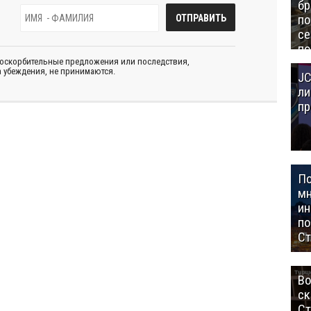
бр
п
се
по
Це
 оскорбительные предложения или последствия,
 убеждения, не принимаются.
JC
Аз
ли
пр
П
мн
ин
п
Ст
Во
ск
Ст