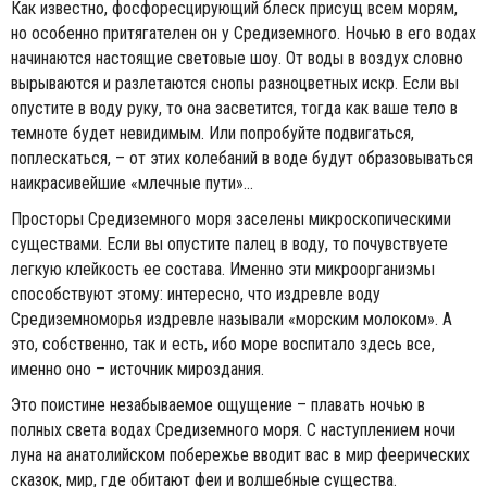
Как известно, фосфоресцирующий блеск присущ всем морям,
но особенно притягателен он у Средиземного. Ночью в его водах
начинаются настоящие световые шоу. От воды в воздух словно
вырываются и разлетаются снопы разноцветных искр. Если вы
опустите в воду руку, то она засветится, тогда как ваше тело в
темноте будет невидимым. Или попробуйте подвигаться,
поплескаться, – от этих колебаний в воде будут образовываться
наикрасивейшие «млечные пути»...
Просторы Средиземного моря заселены микроскопическими
существами. Если вы опустите палец в воду, то почувствуете
легкую клейкость ее состава. Именно эти микроорганизмы
способствуют этому: интересно, что издревле воду
Средиземноморья издревле называли «морским молоком». А
это, собственно, так и есть, ибо море воспитало здесь все,
именно оно – источник мироздания.
Это поистине незабываемое ощущение – плавать ночью в
полных света водах Средиземного моря. С наступлением ночи
луна на анатолийском побережье вводит вас в мир феерических
сказок, мир, где обитают феи и волшебные существа.