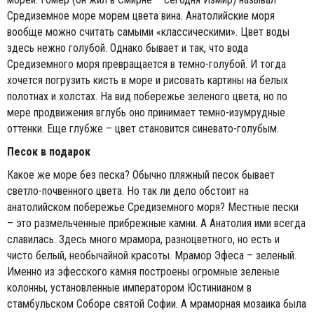
Средиземное море морем цвета вина. Анатолийские моря
вообще можно считать самыми «классическими». Цвет воды
здесь нежно голубой. Однако бывает и так, что вода
Средиземного моря превращается в темно-голубой. И тогда
хочется погрузить кисть в море и рисовать картины на белых
полотнах и холстах. На вид побережье зеленого цвета, но по
мере продвижения вглубь оно принимает темно-изумрудные
оттенки. Еще глубже – цвет становится синевато-голубым.
Песок в подарок
Какое же море без песка? Обычно пляжный песок бывает
светло-почвенного цвета. Но так ли дело обстоит на
анатолийском побережье Средиземного моря? Местные пески
– это размельченные прибрежные камни. А Анатолия ими всегда
славилась. Здесь много мрамора, разноцветного, но есть и
чисто белый, необычайной красоты. Мрамор Эфеса – зеленый.
Именно из эфесского камня построены огромные зеленые
колонны, установленные императором Юстинианом в
стамбульском Соборе святой Софии. А мраморная мозаика была