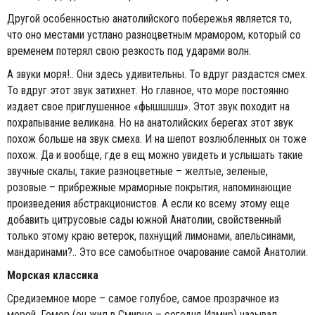
Другой особенностью анатолийского побережья является то,
что оно местами устлано разноцветным мрамором, который со
временем потерял свою резкость под ударами волн.
А звуки моря!.. Они здесь удивительны. То вдруг раздастся смех.
То вдруг этот звук затихнет. Но главное, что море постоянно
издает свое приглушенное «фышшшш». Этот звук походит на
похрапывание великана. Но на анатолийских берегах этот звук
похож больше на звук смеха. И на шепот возлюбленных он тоже
похож. Да и вообще, где в ещ можно увидеть и услышать такие
звучные скалы, такие разноцветные – желтые, зеленые,
розовые – прибрежные мраморные покрытия, напоминающие
произведения абстракционистов. А если ко всему этому еще
добавить цитрусовые сады южной Анатолии, свойственный
только этому краю ветерок, пахнущий лимонами, апельсинами,
мандаринами?.. Это все самобытное очарование самой Анатолии.
Морская классика
Средиземное море – самое голубое, самое прозрачное из
морей. Гомер (он жил в Смирне – сегодня Измир) называл