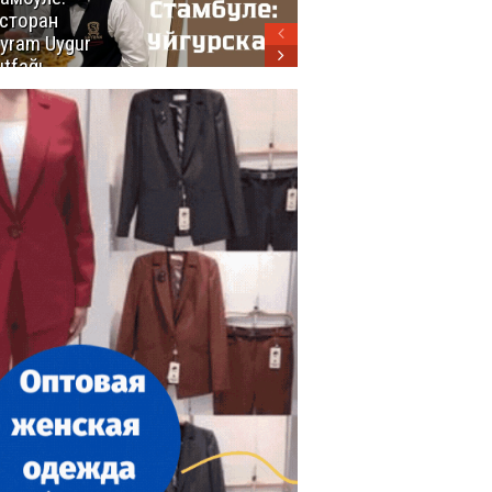
сторан
турецкой
yram Uygur
кухни
tfağı