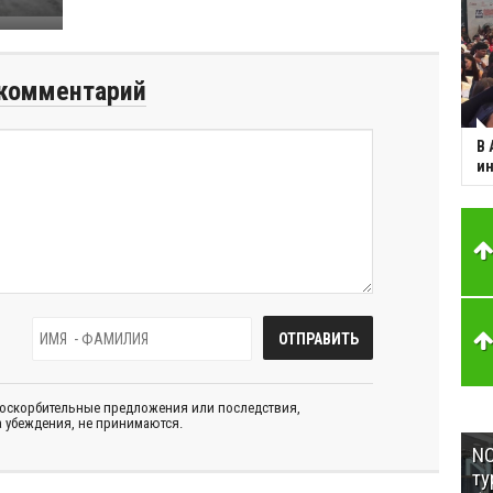
комментарий
В 
ин
 оскорбительные предложения или последствия,
 убеждения, не принимаются.
NC
ту