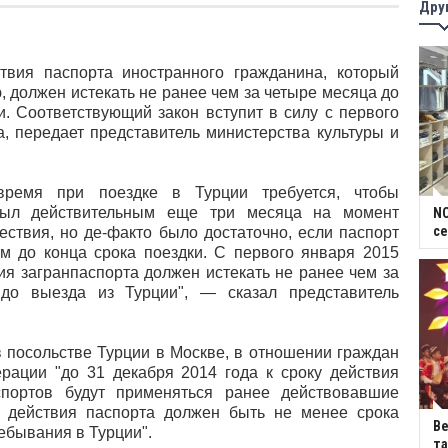
Дру
 паспорта иностранного гражданина, который
 должен истекать не ранее чем за четыре месяца до
и. Соответствующий закон вступит в силу с первого
а, передает представитель министерства культуры и
время при поездке в Турции требуется, чтобы
был действительным еще три месяца на момент
NC
се
ествия, но де-факто было достаточно, если паспорт
 до конца срока поездки. С первого января 2015
ия загранпаспорта должен истекать не ранее чем за
до выезда из Турции", — сказал представитель
в посольстве Турции в Москве, в отношении граждан
рации "до 31 декабря 2014 года к сроку действия
спортов будут применяться ранее действовавшие
 действия паспорта должен быть не менее срока
В
ебывания в Турции".
та