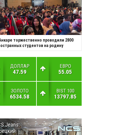
Анкаре торжественно проводили 2800
остранных студентов на родину
ДОЛЛАР
ЕВРО
47.59
55.05
ЗОЛОТО
BIST 100
6534.58
13797.85
S Jeans:
Великий
рецкий
Шёлковый