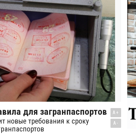
авила для загранпаспортов
A+
ит новые требования к сроку
A-
гранпаспортов