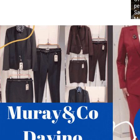
ре
Sa
Mu