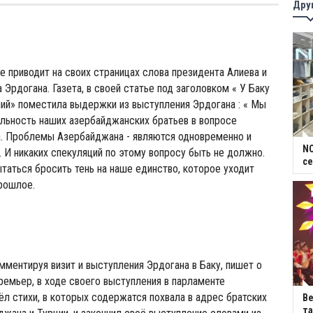
Дру
же приводит на своих страницах слова президента Алиева и
Эрдогана. Газета, в своей статье под заголовком « У Баку
ий» поместила выдержки из выступления Эрдогана : « Мы
льность наших азербайджанских братьев в вопросе
а. Проблемы Азербайджана - являются одновременно и
NC
 И никаких спекуляций по этому вопросу быть не должно.
се
таться бросить тень на наше единство, которое уходит
рошлое.
омментируя визит и выступления Эрдогана в Баку, пишет о
премьер, в ходе своего выступления в парламенте
л стихи, в которых содержатся похвала в адрес братских
В
та