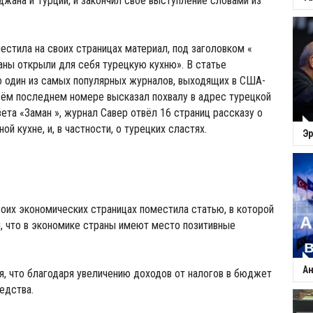
жана и Турции, и закончил своё выступление словами из
местила на своих страницах материал, под заголовком «
ны открыли для себя турецкую кухню». В статье
о один из самых популярных журналов, выходящих в США-
оём последнем номере высказал похвалу в адрес турецкой
зета «Заман », журнал Савер отвёл 16 страниц рассказу о
ой кухне, и, в частности, о турецких сластях.
Эр
своих экономических страницах поместила статью, в которой
, что в экономике страны имеют место позитивные
Ан
я, что благодаря увеличению доходов от налогов в бюджет
едства.