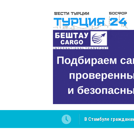
В Стамбуле гражданам
вопросах
NCS Jeans: турецкий 