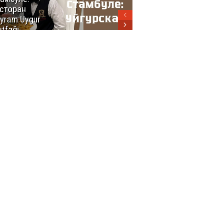
сторан
турецкой
yram Uygur
кухни
tfağı