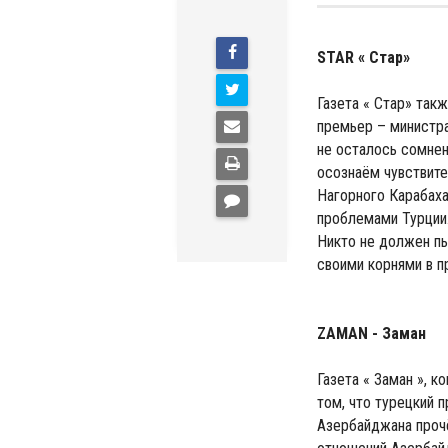
STAR « Стар»
Газета « Стар» так
премьер – министра 
не осталось сомнен
осознаём чувствите
Нагорного Карабах
проблемами Турции.
Никто не должен пы
своими корнями в п
ZAMAN - Заман
Газета « Заман », к
том, что турецкий 
Азербайджана прочё