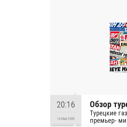
Обзор тур
20:16
Tурецкие га
премьер- ми
14 Май 2009