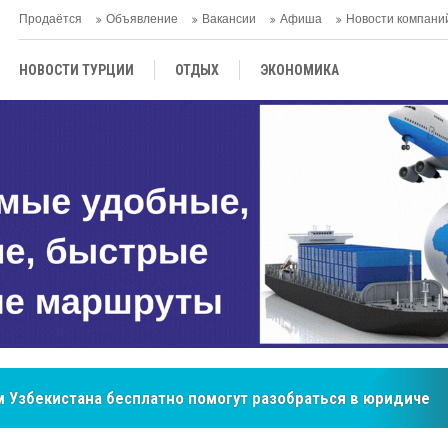
Продаётся
Объявление
Вакансии
Афиша
Новости компани
НОВОСТИ ТУРЦИИ
ОТДЫХ
ЭКОНОМИКА
ТУРЕЦКАЯ КУХНЯ
КУЛЬТУРА
ОБЩЕСТВО
ЦЕНТРАЛЬНАЯ АЗИЯ
МНЕНИE
АНТАЛЬЯ
 Узбекистана бесплатно помогут разобраться в юридическ
бренд, покоривший сердца покупателей Центральной Азии