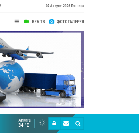
й
07 Август 2026
Пятница
ВЕБ ТВ
ФОТОГАЛЕРЕЯ
их
Ankara
Cottonhill покоряет мировые рынки
34 °C