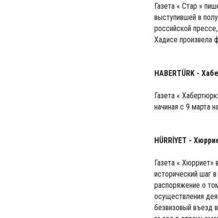
Газета « Стар » пиш
выступившей в полу
российской прессе,
Хадисе произвела ф
HABERTÜRK - Хаб
Газета « Хабертюрк
начиная с 9 марта 
HÜRRİYET - Хюрри
Газета « Хюрриет» 
исторический шаг в
распоряжение о том
осуществления деят
безвизовый въезд в