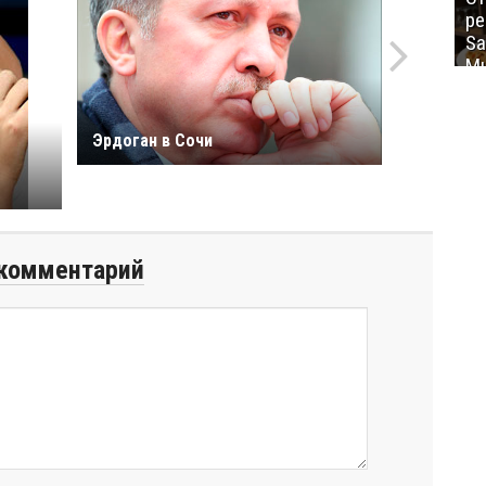
ре
Sa
Mu
Эрдоган в Сочи
комментарий