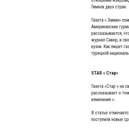
отношений Азербайд
Гимнов двух стран.
Газета « Заман» по
Американские гурма
рассказывается, чт
журнал Савер, в св
кухни. Как пишет га
турецкой национальн
STAR « Стар»
Газета «Стар » на 
рассказывает о том
изменения » .
В статье отмечаетс
поступили новые ср