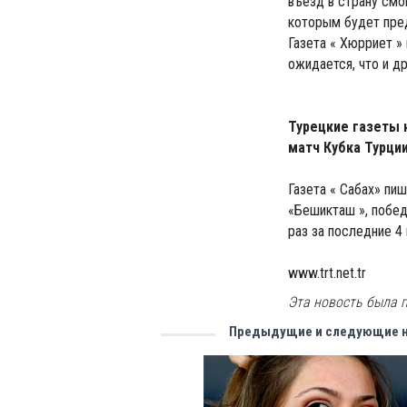
въезд в страну смо
которым будет пред
Газета « Хюрриет »
ожидается, что и д
Турецкие газеты 
матч Кубка Турции
Газета « Сабах» пи
«Бешикташ », побед
раз за последние 4
www.trt.net.tr
Эта новость была п
Предыдущие и следующие 