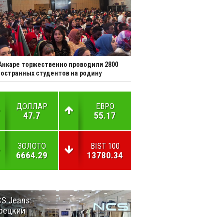
Анкаре торжественно проводили 2800
остранных студентов на родину
ДОЛЛАР
ЕВРО
47.7
55.17
ЗОЛОТО
BIST 100
6664.29
13780.34
S Jeans:
Великий
рецкий
Шёлковый