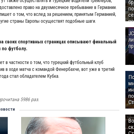
гут также осуществлять и турецкие водители трейлеров,
бр
оставлено право на двухмесячное пребывание в Германии.
п
 пишет о том, что вслед за решением, принятым Германией,
се
по
ругие страны Европы осуществят подобные шаги.
Це
JC
Аз
ли
на своих спортивных страницах описывают финальный
пр
 по футболу.
шет в частности о том, что турецкий футбольный клуб
ив в ходе матча с командой Фенербахче, вот уже в третий
 года стал обладателем Кубка.
П
мн
ин
п
рочитана 5986 раз.
Ст
новости
Во
ск
Ст