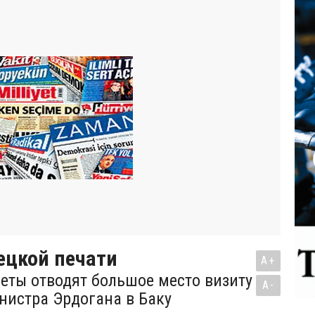
ецкой печати
A+
зеты отводят большое место визиту
A-
нистра Эрдогана в Баку