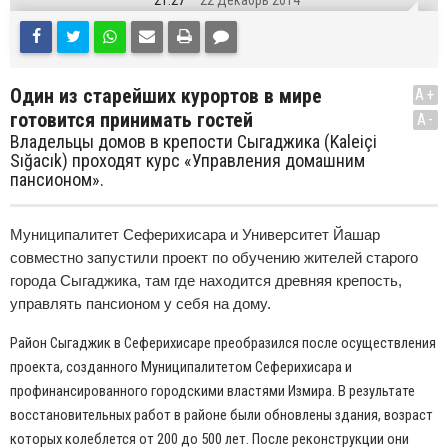
21:27
22 Декабрь 2014
Один из старейших курортов в мире
A+
готовится принимать гостей
A-
Владельцы домов в крепости Сыгаджика (Kaleiçi
Sığacık) проходят курс «Управления домашним
пансионом».
Муниципалитет Сеферихисара и Университет Йашар
совместно запустили проект по обучению жителей старого
города Сыгаджика, там где находится древняя крепость,
управлять пансионом у себя на дому.
Район Сыгаджик в Сеферихисаре преобразился после осуществления
проекта, созданного Муниципалитетом Сеферихисара и
профинансированного городскими властями Измира. В результате
восстановительных работ в районе были обновлены здания, возраст
которых колеблется от 200 до 500 лет. После реконструкции они