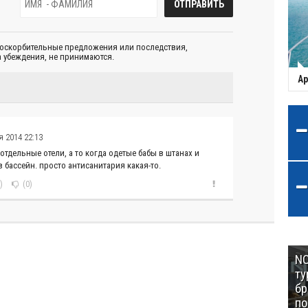
 оскорбительные предложения или последствия,
 убеждения, не принимаются.
Ар
 2014 22:13
отдельные отели, а то когда одетые бабы в штанах и
в бассейн. просто антисанитария какая-то.
)
(0)
NC
ту
бр
п