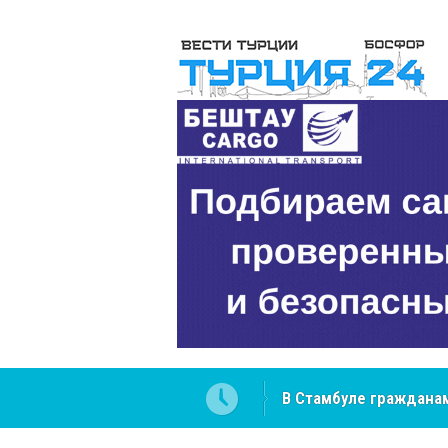
В Стамбуле гражданам
вопросах
NCS Jeans: турецкий 