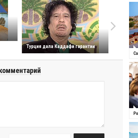
Турция дала Каддафи гарантии
Са
комментарий
Ро