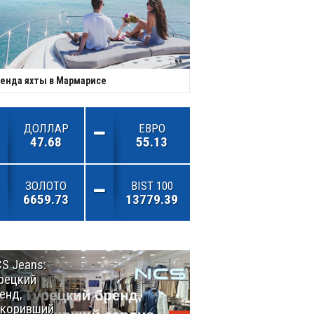
енда яхты в Мармарисе
ДОЛЛАР
ЕВРО
47.68
55.13
ЗОЛОТО
BIST 100
6659.73
13779.39
S Jeans:
Великий
рецкий
Шёлковый
енд,
путь
окоривший
объединяет