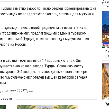
Дру
 Турции заметно выросло число отелей, ориентированных на
 гостиницах не предлагают алкоголь, а пляжи для мужчин и
 владельцы таких отелей предпочитают называть их не
а "традиционными", предлагающими отдых в турецком
стов из самой Турции, в них охотно едут мусульмане из
 числе из России.
П
Ст
ь в стране насчитывается 17 подобных отелей. Они
ущественно на юго-западе Турции. Основную массу
цы уровня 3-4 звезды, пятизвездочных - всего четыре.
во "мусульманских" отелей высшей категории сегодня
ным.
прочитана 11180 раз.
новости
Уд