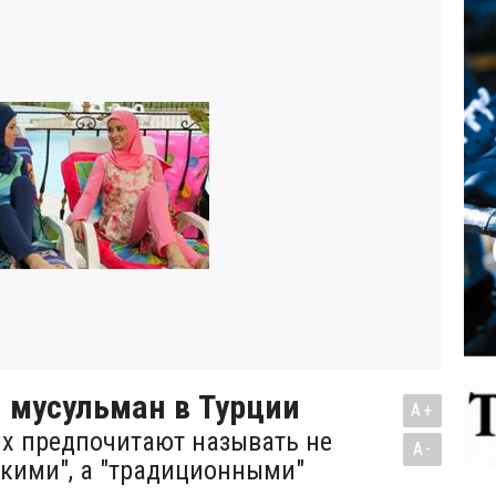
 мусульман в Турции
A+
х предпочитают называть не
A-
кими", а "традиционными"