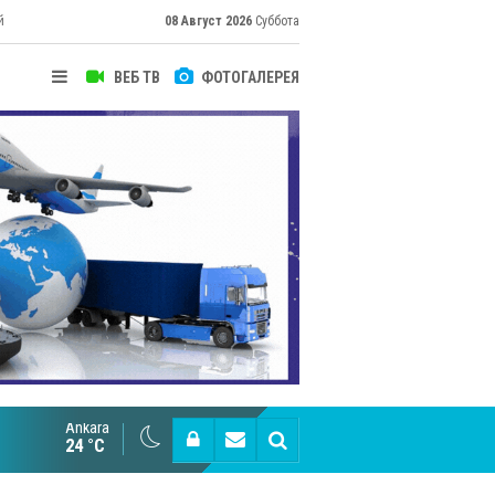
й
08 Август 2026
Суббота
ВЕБ ТВ
ФОТОГАЛЕРЕЯ
их
Ankara
Cottonhill покоряет мировые рынки
24 °C