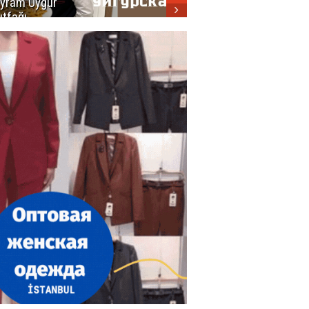
yram Uygur
кухни
tfağı