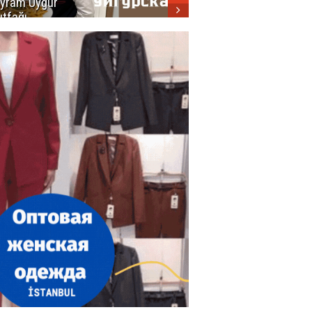
yram Uygur
кухни
tfağı