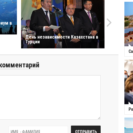
риум в
День независимости Казахстана в
Турции
Са
комментарий
Ро