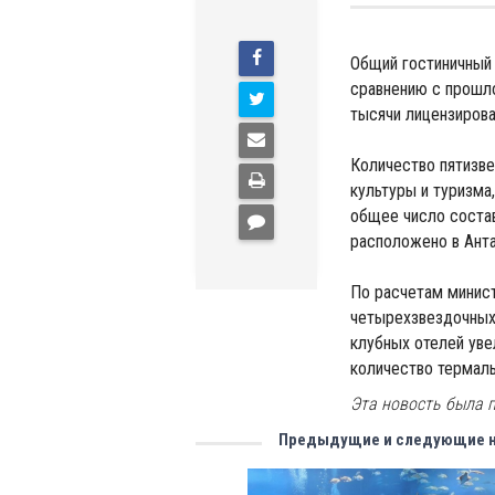
Общий гостиничный 
сравнению с прошло
тысячи лицензирова
Количество пятизве
культуры и туризма,
общее число соста
расположено в Анта
По расчетам минист
четырехзвездочных 
клубных отелей увел
количество термаль
Эта новость была п
Предыдущие и следующие 