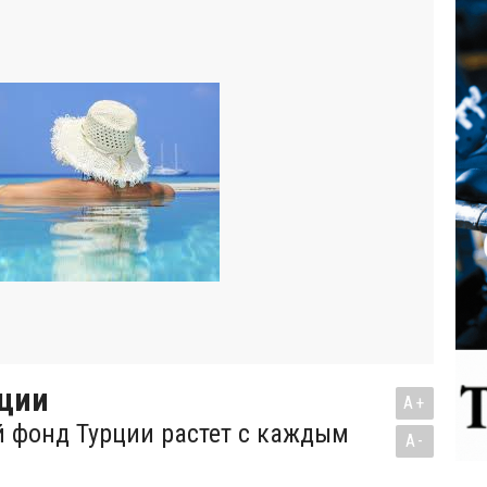
рции
A+
 фонд Турции растет с каждым
A-