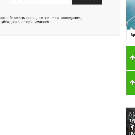
 оскорбительные предложения или последствия,
 убеждения, не принимаются.
Ар
NC
ту
бр
п