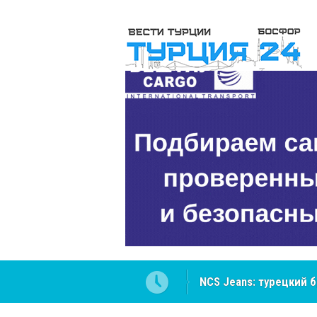
NCS Jeans: турецкий 
Cottonhill покоряет 