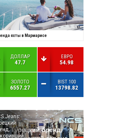
енда яхты в Мармарисе
ДОЛЛАР
ЕВРО
47.7
54.98
ЗОЛОТО
BIST 100
6557.27
13798.82
S Jeans:
Великий
рецкий
Шёлковый
енд,
путь
окоривший
объединяет