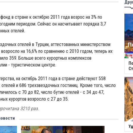
Дру
фонд в стране к октябрю 2011 года возрос на 3% по
годним периодом. Сейчас он насчитывает порядка 3,7
нных отелей.
здочных отелей в Турции, аттестованных министерством
 возросло на 16,6% по сравнению с 2010 годом, теперь их
вило 359. Больше всего курортных комплексов
П
лии - туристическом центре.
Ст
ерства, на октябрь 2011 года в стране действуют 558
отелей и 686 трехзвездочных гостиниц. Кроме того, число
ичилось с 70 до 82, число бутик-отелей - с 34 до 47,
ных курортов возросло с 27 до 35.
рочитана 3210 раз.
новости
Уд