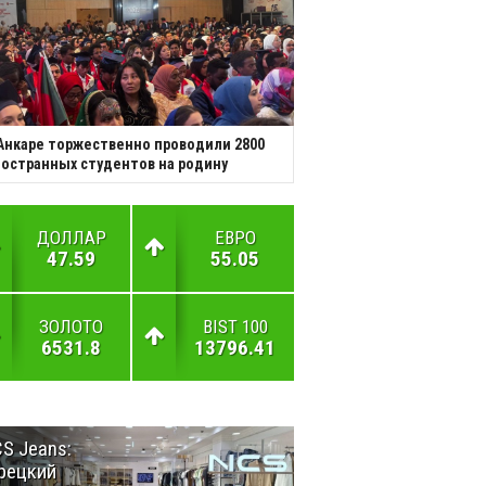
Анкаре торжественно проводили 2800
остранных студентов на родину
ДОЛЛАР
ЕВРО
47.59
55.05
ЗОЛОТО
BIST 100
6531.8
13796.41
S Jeans:
Великий
рецкий
Шёлковый