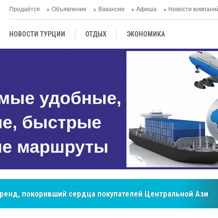
Продаётся
Объявление
Вакансии
Афиша
Новости компани
НОВОСТИ ТУРЦИИ
ОТДЫХ
ЭКОНОМИКА
ТУРЕЦКАЯ КУХНЯ
КУЛЬТУРА
ОБЩЕСТВО
ЦЕНТРАЛЬНАЯ АЗИЯ
МНЕНИE
АНТАЛЬЯ
бренд, покоривший сердца покупателей Центральной Азии
мировые рынки