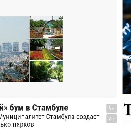
й» бум в Стамбуле
A+
 Муниципалитет Стамбула создаст
A-
лько парков