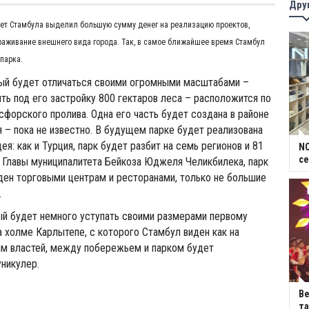
Дру
тет Стамбула выделил большую сумму денег на реализацию проектов,
раживание внешнего вида города. Так, в самое ближайшее время Стамбул
 парка.
рый будет отличаться своими огромными масштабами –
ть под его застройку 800 гектаров леса – расположится по
форского пролива. Одна его часть будет создана в районе
ая – пока не известно. В будущем парке будет реализована
ея: как и Турция, парк будет разбит на семь регионов и 81
NC
се
 Главы муниципалитета Бейкоза Юджеля Челикбилека, парк
ден торговыми центрам и ресторанами, только не большие
.
ый будет немного уступать своими размерами первому
на холме Карлытепе, с которого Стамбул виден как на
ам властей, между побережьем и парком будет
уникулер.
В
та