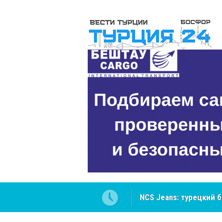
NCS Jeans: турецкий 
Cottonhill покоряет 