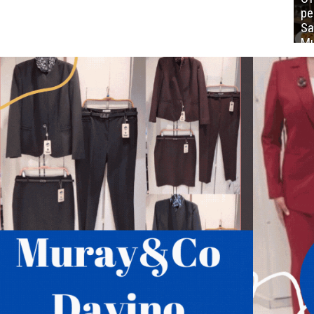
ре
Sa
Mu