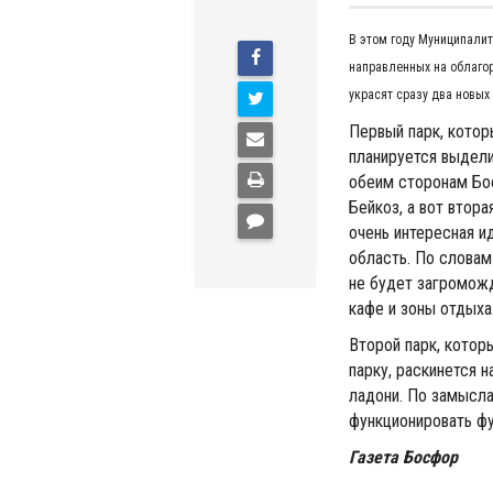
В этом году Муниципали
направленных на облаго
украсят сразу два новых
Первый парк, кото
планируется выдели
обеим сторонам Бос
Бейкоз, а вот втор
очень интересная ид
область. По словам
не будет загромож
кафе и зоны отдыха
Второй парк, котор
парку, раскинется 
ладони. По замысл
функционировать ф
Газета Босфор