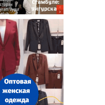
сторан
турецкой
yram Uygur
кухни
tfağı