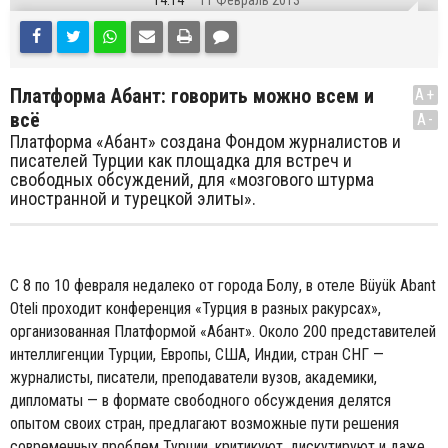
14:14
11 Февраль 2013
Платформа Абант: говорить можно всем и
A+
всё
A-
Платформа «Абант» создана Фондом журналистов и
писателей Турции как площадка для встреч и
свободных обсуждений, для «мозгового штурма
иностранной и турецкой элиты».
С 8 по 10 февраля недалеко от города Болу, в отеле Büyük Abant
Oteli проходит конференция «Турция в разных ракурсах»,
организованная Платформой «Абант». Около 200 представителей
интеллигенции Турции, Европы, США, Индии, стран СНГ —
журналисты, писатели, преподаватели вузов, академики,
дипломаты — в формате свободного обсуждения делятся
опытом своих стран, предлагают возможные пути решения
современных проблем Турции, критикуют, дискутируют и даже