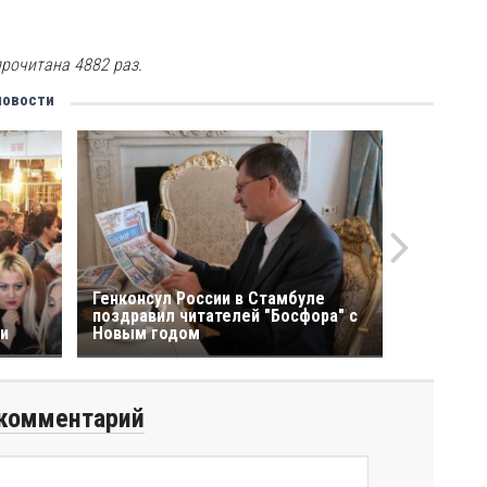
рочитана 4882 раз.
новости
Генконсул России в Стамбуле
поздравил читателей "Босфора" с
ии
Новым годом
комментарий