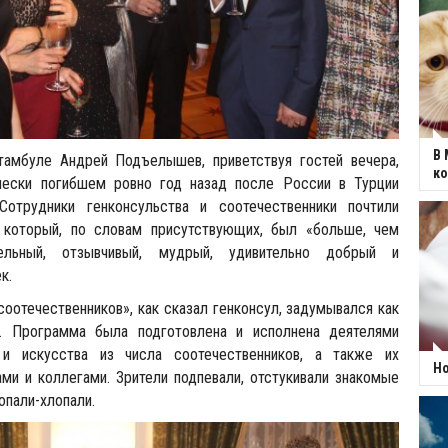
В 
амбуле Андрей Подъелышев, приветствуя гостей вечера,
к
чески погибшем ровно год назад после России в Турции
Сотрудники генконсульства и соотечественники почтили
 который, по словам присутствующих, был «больше, чем
тельный, отзывчивый, мудрый, удивительно добрый и
к.
оотечественников», как сказал генконсул, задумывался как
т. Программа была подготовлена и исполнена деятелями
 и искусства из числа соотечественников, а также их
Но
ми и коллегами. Зрители подпевали, отстукивали знакомые
опали-хлопали.