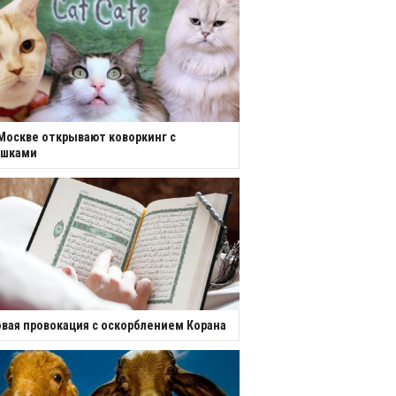
Москве открывают коворкинг с
ошками
вая провокация с оскорблением Корана