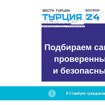
 разобраться в юридических
NCS Jeans: турецкий 