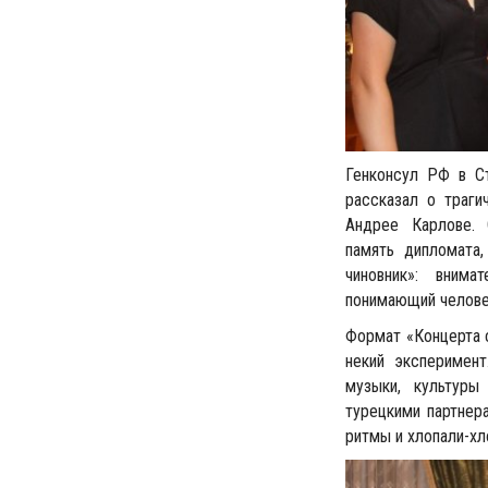
Генконсул РФ в Ст
рассказал о траги
Андрее Карлове. 
память дипломата,
чиновник»: внима
понимающий челове
Формат «Концерта с
некий эксперимен
музыки, культуры
турецкими партнера
ритмы и хлопали-хл