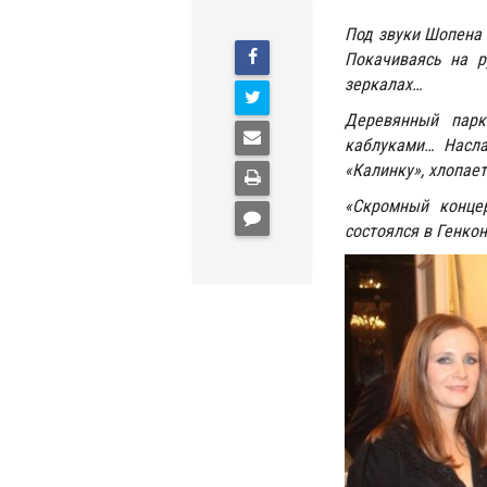
Под звуки Шопена
Покачиваясь на р
зеркалах…
Деревянный парк
каблуками… Насла
«Калинку», хлопае
«Скромный концер
состоялся в Генко