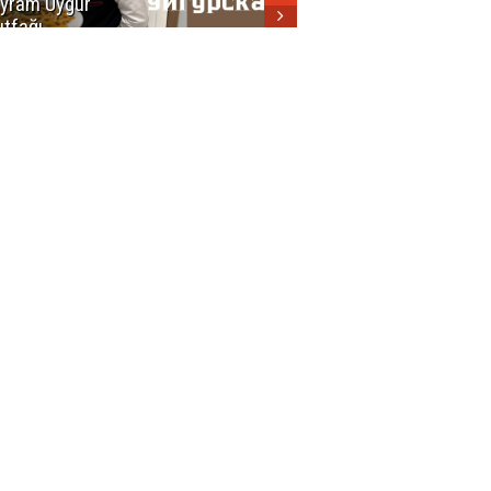
yram Uygur
кухни
tfağı