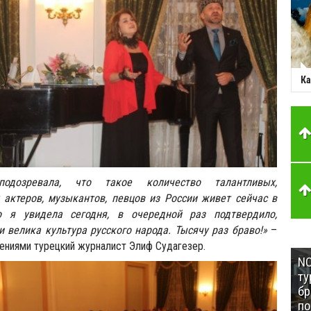
Ка
озревала, что такое количество талантливых,
актеров, музыкантов, певцов из России живет сейчас в
о я увидела сегодня, в очередной раз подтвердило,
и велика культура русского народа. Тысячу раз браво!»
–
ениями турецкий журналист Элиф Судагезер.
NC
ту
бр
п