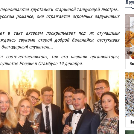
Дру
 переливаются хрусталики старинной танцующей люстры…
усском романсе, она отражается огромных задумчивых
ет в такт актерам поскрипывает под их стучащими
ждаясь звуками старой доброй балалайки, отстукивая
т благодарный слушатель…
т соотечественников», так его назвали организаторы,
нсульстве России в Стамбуле 19 декабря.
Вк
На