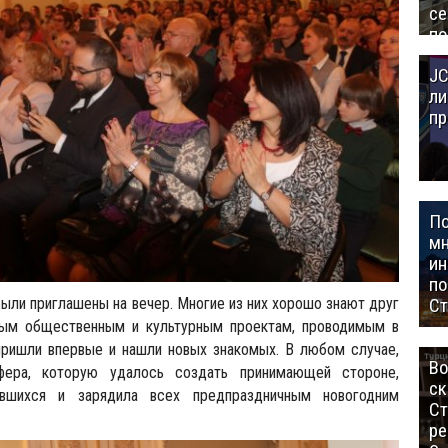
се
по
Це
JC
Аз
ли
пр
П
мн
ин
п
ыли приглашены на вечер. Многие из них хорошо знают друг
Ст
ным общественным и культурным проектам, проводимым в
пришли впервые и нашли новых знакомых. В любом случае,
Во
фера, которую удалось создать принимающей стороне,
ск
вшихся и зарядила всех предпраздничным новогодним
Ст
ре