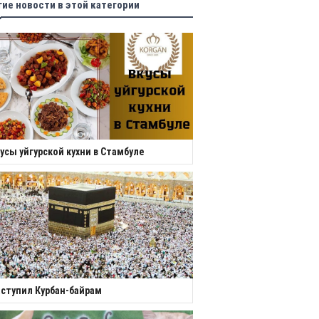
гие новости в этой категории
усы уйгурской кухни в Стамбуле
ступил Курбан-байрам