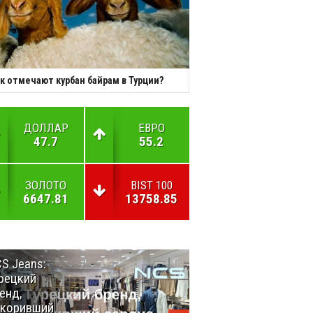
к отмечают курбан байрам в Турции?
ДОЛЛАР
ЕВРО
47.7
55.2
ЗОЛОТО
BIST 100
6647.81
13758.85
S Jeans:
Великий
рецкий
Шёлковый
енд,
путь
окоривший
объединяет