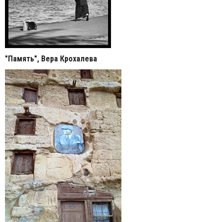
"Память", Вера Крохалева