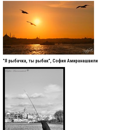
"Я рыбачка, ты рыбак", София Амиранашвили