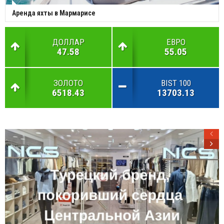
Аренда яхты в Мармарисе
ДОЛЛАР
ЕВРО
47.58
55.05
ЗОЛОТО
BIST 100
6518.43
13703.13