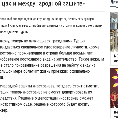
Дру
нцах и международной защите»
акон «Об иностранцах и международной защите», регламентирующий
ц в Турции, их въезд, пребывание, выезд из страны и, конечно же, защиту,
 Президентом Турции.
акону, теперь не являющиеся гражданами Турции
выдаваться специальное удостоверение личности, кроме
 постоянно проживающие в стране больше восьми лет,
NC
риобретение постоянного вида на жительство. Также важным
се
е стало приравнивание разрешения на работу к виду на
большой мере облегчит жизнь приезжих, официально
и.
ународной защиты иностранцев, то здесь стоит отметить
ации: теперь иностранца не смогут депортировать из
следствия. Решение о депортации иностранец сможет
истративном суде, решение которого будет носить
ктер.
В
та