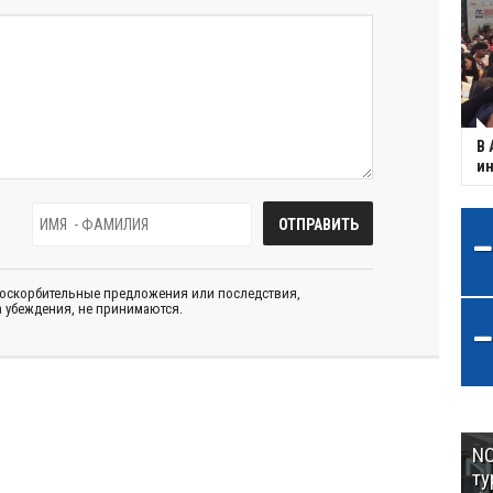
В 
ин
 оскорбительные предложения или последствия,
 убеждения, не принимаются.
NC
ту