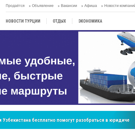
Продаётся
Объявление
Вакансии
Афиша
Новости компани
НОВОСТИ ТУРЦИИ
ОТДЫХ
ЭКОНОМИКА
ТУРЕЦКАЯ КУХНЯ
КУЛЬТУРА
ОБЩЕСТВО
ЦЕНТРАЛЬНАЯ АЗИЯ
МНЕНИE
АНТАЛЬЯ
 Узбекистана бесплатно помогут разобраться в юридическ
бренд, покоривший сердца покупателей Центральной Азии