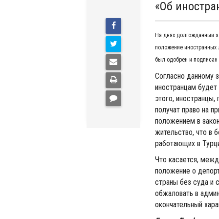
«Об иностра
На днях долгожданный з
положение иностранных ли
был одобрен и подписан
Согласно данному з
иностранцам будет 
этого, иностранцы,
получат право на п
положением в закон
жительство, что в 
работающих в Турци
Что касается, межд
положение о депорт
страны без суда и 
обжаловать в админ
окончательный хара