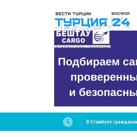
В Стамбуле гражданам
вопросах
NCS Jeans: турецкий 