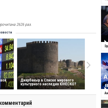
рочитана 2626 раз.
новости
Эр
овой
Диярбакыр в Списке мирового
культурного наследия ЮНЕСКО?
Ан
комментарий