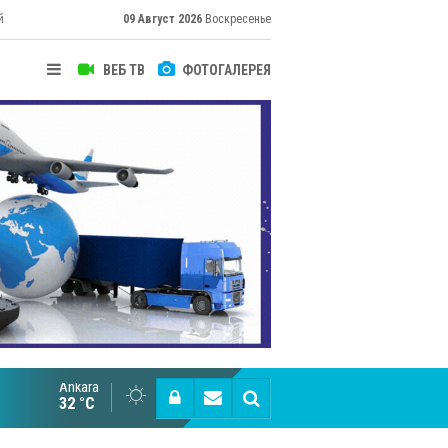
й
09 Август 2026
Воскресенье
ВЕБ ТВ
ФОТОГАЛЕРЕЯ
их
Ankara
Cottonhill покоряет мировые рынки
32 °C