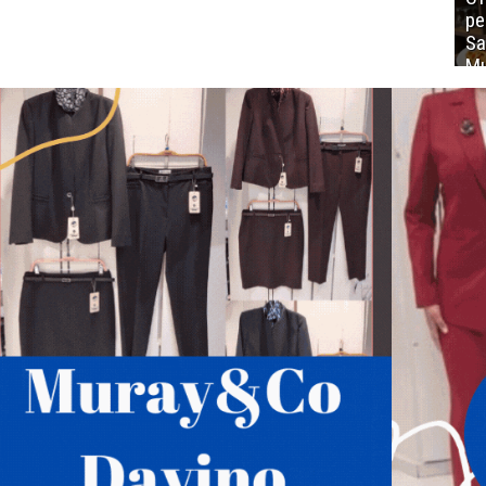
ре
Sa
Mu