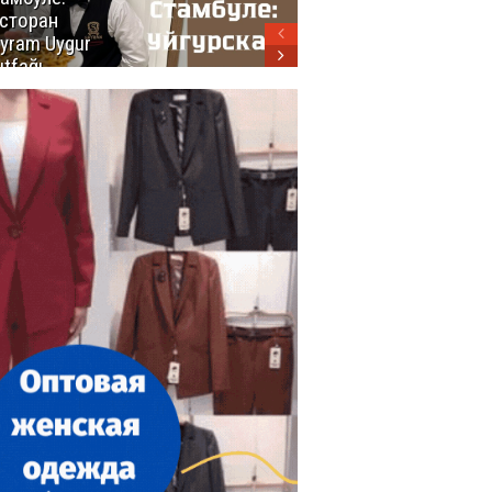
сторан
турецкой
yram Uygur
кухни
tfağı