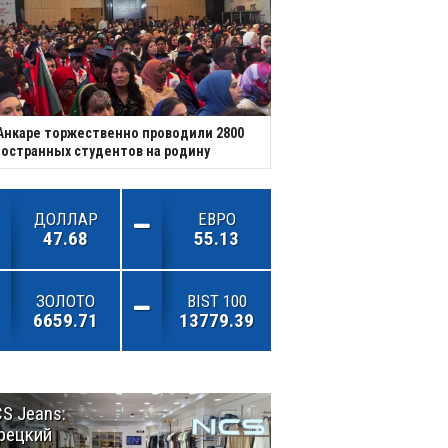
Анкаре торжественно проводили 2800
остранных студентов на родину
ДОЛЛАР
ЕВРО
47.68
55.13
ЗОЛОТО
BIST 100
6659.71
13779.39
S Jeans:
Великий
рецкий
Шёлковый