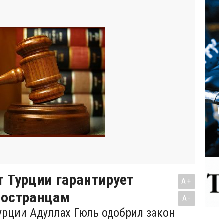
 Турции гарантирует
A+
ностранцам
A-
урции Адуллах Гюль одобрил закон