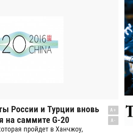
ы России и Турции вновь
A+
я на саммите G-20
A-
которая пройдет в Ханчжоу,