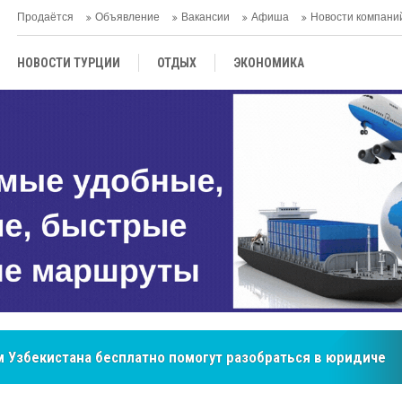
Продаётся
Объявление
Вакансии
Афиша
Новости компани
НОВОСТИ ТУРЦИИ
ОТДЫХ
ЭКОНОМИКА
ТУРЕЦКАЯ КУХНЯ
КУЛЬТУРА
ОБЩЕСТВО
ЦЕНТРАЛЬНАЯ АЗИЯ
МНЕНИE
АНТАЛЬЯ
 Узбекистана бесплатно помогут разобраться в юридическ
бренд, покоривший сердца покупателей Центральной Азии