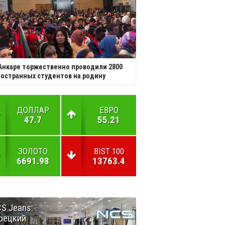
Анкаре торжественно проводили 2800
остранных студентов на родину
ДОЛЛАР
ЕВРО
47.7
55.21
ЗОЛОТО
BIST 100
6691.98
13763.4
S Jeans:
Великий
рецкий
Шёлковый