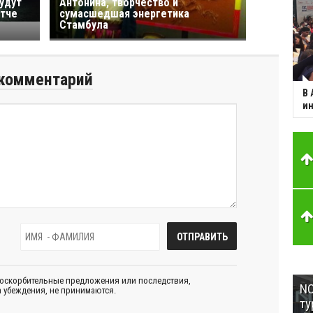
удут
Антонина, творчество и
атче
сумасшедшая энергетика
Стамбула
комментарий
В 
ин
 оскорбительные предложения или последствия,
NC
 убеждения, не принимаются.
ту