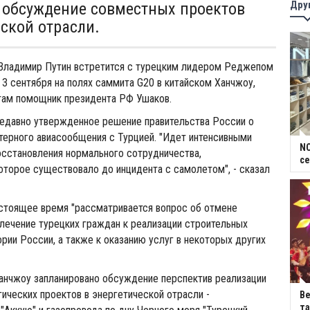
Дру
 обсуждение совместных проектов
еской отрасли.
Владимир Путин встретится с турецким лидером Реджепом
3 сентября на полях саммита G20 в китайском Ханчжоу,
ам помощник президента РФ Ушаков.
недавно утвержденное решение правительства России о
терного авиасообщения с Турцией. "Идет интенсивными
NC
сстановления нормального сотрудничества,
се
оторое существовало до инцидента с самолетом", - сказал
астоящее время "рассматривается вопрос об отмене
влечение турецких граждан к реализации строительных
ории России, а также к оказанию услуг в некоторых других
Ханчжоу запланировано обсуждение перспектив реализации
ических проектов в энергетической отрасли -
В
та