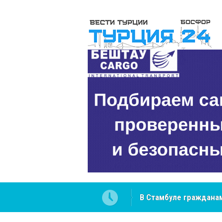
В Стамбуле гражданам
вопросах
NCS Jeans: турецкий 