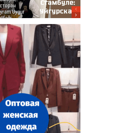
сторан
турецкой
yram Uygur
кухни
tfağı