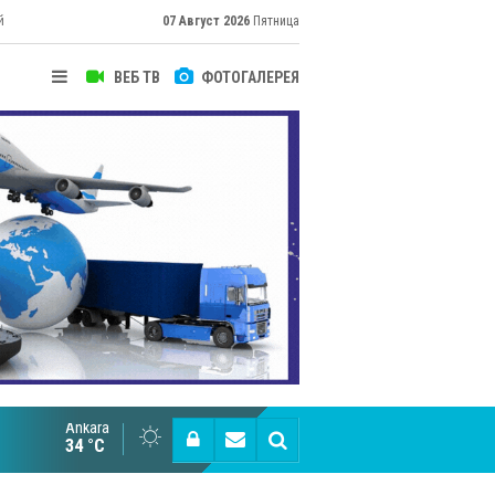
й
07 Август 2026
Пятница
ВЕБ ТВ
ФОТОГАЛЕРЕЯ
их
Ankara
Cottonhill покоряет мировые рынки
34 °C