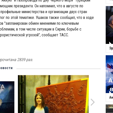
"Аккую" и газопровода по дну Черного моря "Турецкий
омощник президента. Он напомнил, что в августе по
профильные министерства и организации двух стран
лог по этой тематике. Ушаков также сообщил, что в ходе
ов "запланирован обмен мнениями по ключевым
лемам, в том числе ситуации в Сирии, борьбе с
рористической угрозой", сообщает ТАСС.
Эр
рочитана 2839 раз.
новости
Ан