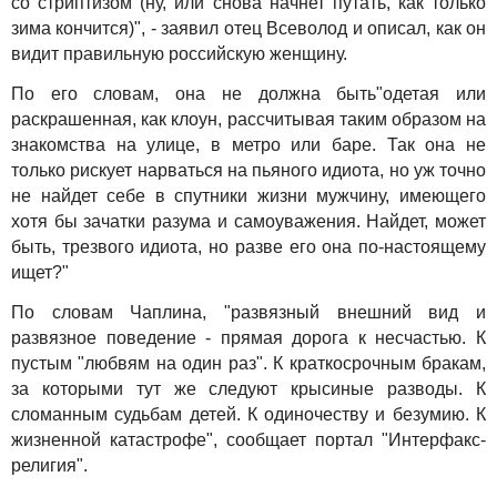
со стриптизом (ну, или снова начнет путать, как только
зима кончится)", - заявил отец Всеволод и описал, как он
видит правильную российскую женщину.
По его словам, она не должна быть"одетая или
раскрашенная, как клоун, рассчитывая таким образом на
знакомства на улице, в метро или баре. Так она не
только рискует нарваться на пьяного идиота, но уж точно
не найдет себе в спутники жизни мужчину, имеющего
хотя бы зачатки разума и самоуважения. Найдет, может
быть, трезвого идиота, но разве его она по-настоящему
ищет?"
По словам Чаплина, "развязный внешний вид и
развязное поведение - прямая дорога к несчастью. К
пустым "любвям на один раз". К краткосрочным бракам,
за которыми тут же следуют крысиные разводы. К
сломанным судьбам детей. К одиночеству и безумию. К
жизненной катастрофе", сообщает портал "Интерфакс-
религия".