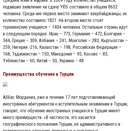
Средней Азии и Африки. В 2009 году количество учащихся,
подавших заявление на сдачу YÖS составило в общем 8652
человека. Среди них первое место занимают азербайджанцы, их
количество составило 1821. На втором месте стоят
туркменские учащиеся – 1404 человека. Остальные страны идут
в следующем порядке: Иран – 773, Германия – 472, Болгария –
344, Греция – 309, Албания – 241, Монголия – 283, Кыргызстан –
259, Нигерия -216, Казахстан – 198, Российская Федерация –
168, Таджикистан – 150, Македония – 95, Косово – 83,
Узбекистан – 60, Китай – 50, Украина – 48.
Преимущества обучения в Турции
Аббас Мордениз, уже в течение 17 лет подготавливающий
иностранных абитуриентов к вступительным экзаменам в Турции,
говорит, что обучение иностранных учащихся в Турции имеет
много преимуществ. «В частности, это касается
географического положения Турции, её административного и
политического строения, природных и культурных