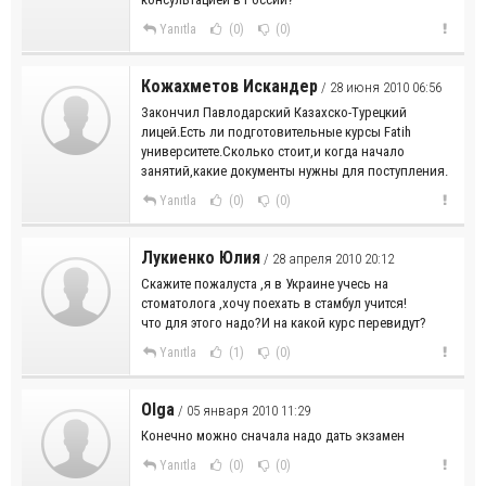
Yanıtla
(0)
(0)
Кожахметов Искандер
/ 28 июня 2010 06:56
Закончил Павлодарский Казахско-Турецкий
лицей.Есть ли подготовительные курсы Fatih
университете.Сколько стоит,и когда начало
занятий,какие документы нужны для поступления.
Yanıtla
(0)
(0)
Лукиенко Юлия
/ 28 апреля 2010 20:12
Скажите пожалуста ,я в Украине учесь на
стоматолога ,хочу поехать в стамбул учится!
что для этого надо?И на какой курс перевидут?
Yanıtla
(1)
(0)
Olga
/ 05 января 2010 11:29
Конечно можно сначала надо дать экзамен
Yanıtla
(0)
(0)