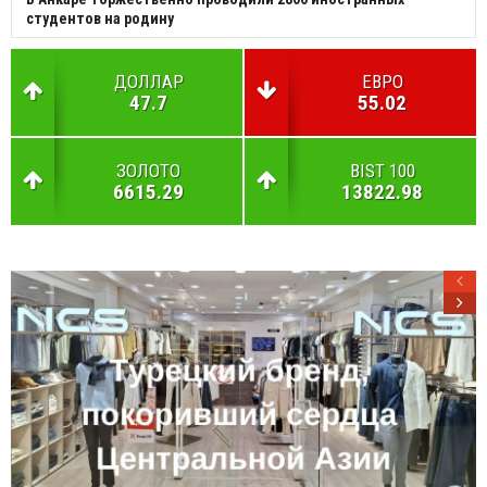
студентов на родину
ДОЛЛАР
ЕВРО
47.7
55.02
ЗОЛОТО
BIST 100
6615.29
13822.98