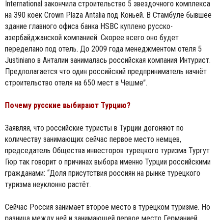
International закончила строительство 5 звездочного комплекса
на 390 коек Crown Plaza Antalia под Коньей. В Стамбуле бывшее
здание главного офиса банка HSBC куплено русско-
азербайджанской компанией. Скорее всего оно будет
переделано под отель. До 2009 года менеджментом отеля 5
Justiniano в Aнталии занималась российская компания Интурист.
Предполагается что один российский предприниматель начнёт
строительство отеля на 650 мест в Чешме”.
Почему русские выбирают Турцию?
Заявляя, что российские туристы в Турции догоняют по
количеству занимающих сейчас первое место немцев,
председатель Общества инвесторов турецкого туризма Тургут
Гюр так говорит о причинах выбора именно Турции российскими
гражданами: “Доля присутствия россиян на рынке турецкого
туризма неуклонно растёт.
Сейчас Россия занимает второе место в турецком туризме. Но
разница между ней и занимающей первое место Германией