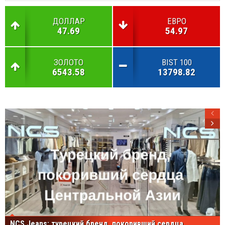
ДОЛЛАР
ЕВРО
47.69
54.97
ЗОЛОТО
BIST 100
6543.58
13798.82
NCS Jeans: турецкий бренд, покоривший сердца