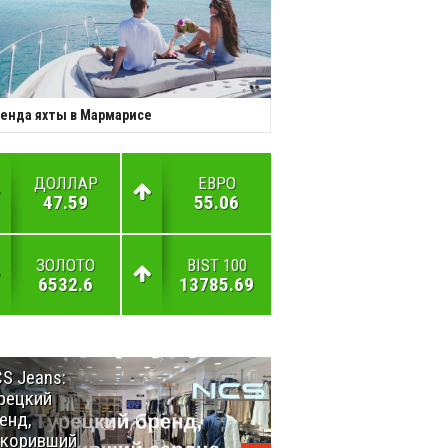
енда яхты в Мармарисе
ДОЛЛАР
ЕВРО
47.59
55.06
ЗОЛОТО
BIST 100
6532.6
13785.69
S Jeans:
Великий
рецкий
Шёлковый
енд,
путь
окоривший
объединяет