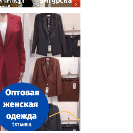
yram Uygur
кухни
tfağı