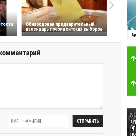
ятости
Обнародован предварительный
календарь президентских выборов
Ар
комментарий
NC
ту
бр
п