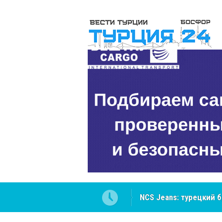
ателей Центральной Азии
Cottonhill покоряет 