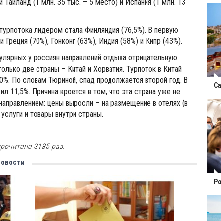
Таиланд (1 млн. 35 тыс. – 5 место) и Испания (1 млн. 13
турпотока лидером стала Финляндия (76,5%). В первую
 Греция (70%), Гонконг (63%), Индия (58%) и Кипр (43%).
улярных у россиян направлений отдыха отрицательную
только две страны – Китай и Хорватия. Турпоток в Китай
20%. По словам Тюриной, спад продолжается второй год. В
Са
ил 11,5%. Причина кроется в том, что эта страна уже не
аправлением: цены выросли – на размещение в отелях (в
, услуги и товары внутри страны.
рочитана 3185 раз.
новости
Ро