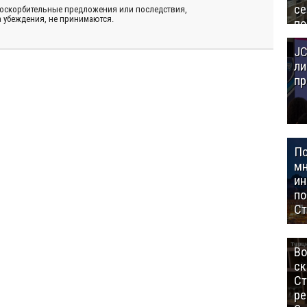
се
 оскорбительные предложения или последствия,
 убеждения, не принимаются.
по
Це
JC
Аз
ли
пр
П
мн
ин
п
Ст
Во
ск
Ст
ре