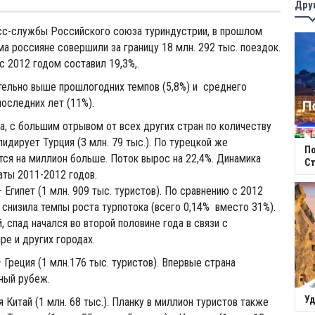
Дру
с-службы Российского союза туриндустрии, в прошлом
ма россияне совершили за границу 18 млн. 292 тыс. поездок.
с 2012 годом составил 19,3%,.
тельно выше прошлогодних темпов (5,8%) и среднего
последних лет (11%).
, с большим отрывом от всех других стран по количеству
идирует Турция (3 млн. 79 тыс.). По турецкой же
П
тся на миллион больше. Поток вырос на 22,4%. Динамика
Ст
ты 2011-2012 годов.
 Египет (1 млн. 909 тыс. туристов). По сравнению с 2012
 снизила темпы роста турпотока (всего 0,14% вместо 31%).
 спад начался во второй половине года в связи с
ре и других городах.
 Греция (1 млн.176 тыс. туристов). Впервые страна
ный рубеж.
Уд
 Китай (1 млн. 68 тыс.). Планку в миллион туристов также