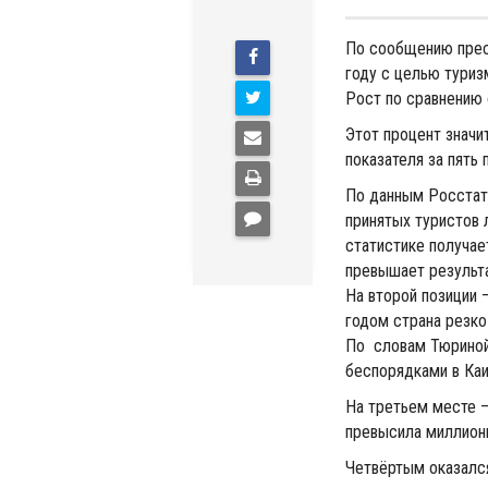
По сообщению прес
году с целью туриз
Рост по сравнению 
Этот процент значи
показателя за пять 
По данным Росстата
принятых туристов л
статистике получае
превышает результа
На второй позиции –
годом страна резко
По словам Тюриной,
беспорядками в Каи
На третьем месте –
превысила миллион
Четвёртым оказался