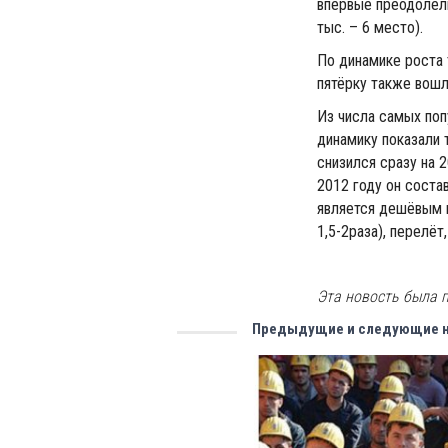
впервые преодолели 
тыс. – 6 место).
По динамике роста 
пятёрку также вошли
Из числа самых поп
динамику показали 
снизился сразу на 
2012 году он состав
является дешёвым н
1,5-2раза), перелёт
Эта новость была п
Предыдущие и следующие 