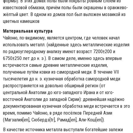
формы). В этих домах полы были покрыты ровным слоем из
известковой обмазки, причём полы были окрашены в оранжево-
жёлтый цвет. В одном из домов пол был выложен мозаикой из
цветных камешков
Материальная культура
Чайоню, по-видимому, является центром, где человек начал
использовать металл. (найденные здесь металлические изделия
по радиоуглеродному анализу имеют возраст 7200±200 и
6750±250 лет до н. э.). В самом деле, именно здесь впервые
встречаются самые древние металлические изделия,
полученные путём ковки из самородной меди. В течение VII
тысячелетия до н. э. кузнечная обработка самородной меди
распространяется на довольно обширный регион (от
центральной Анатолии до юго-западного Ирана и от юго-
восточной Анатолии до западной Сирии): древнейшая надёжно
документированная кузнечная обработка меди встречается в это
время, помимо Чайоню, в ряде посёлков Передней Азии
(Магзалия[en], Сюбердэ[tr], Рамад[en], Али-Кош[en]).
В качестве источника металла выступали богатейшие залежи