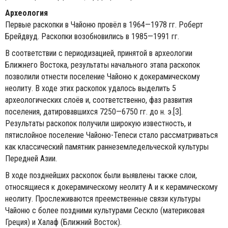
Археология
Первые раскопки в Чайоню провёл в 1964—1978 гг. Роберт
Брейдвуд. Раскопки возобновились в 1985—1991 гг.
В соответствии с периодизацией, принятой в археологии
Ближнего Востока, результаты начального этапа раскопок
позволили отнести поселение Чайоню к докерамическому
неолиту. В ходе этих раскопок удалось выделить 5
археологических слоёв и, соответственно, фаз развития
поселения, датировавшихся 7250—6750 гг. до н. э.[3].
Результаты раскопок получили широкую известность, и
пятислойное поселение Чайоню-Тепеси стало рассматриваться
как классический памятник раннеземледельческой культуры
Передней Азии.
В ходе позднейших раскопок были выявлены также слои,
относящиеся к докерамическому неолиту А и к керамическому
неолиту. Прослеживаются преемственные связи культуры
Чайоню с более поздними культурами Сескло (материковая
Греция) и Халаф (Ближний Восток).