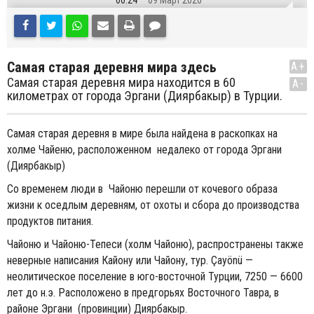
00:24
09 Март 2020
Самая старая деревня мира здесь
A+
Самая старая деревня мира находится в 60
A-
километрах от города Эргани (Диярбакыр) в Турции.
Самая старая деревня в мире была найдена в раскопках на
холме Чайеню, расположенном недалеко от города Эргани
(Диярбакыр)
Со временем люди в Чайоню перешли от кочевого образа
жизни к оседлым деревням, от охоты и сбора до производства
продуктов питания.
Чайоню и Чайоню-Тепеси (холм Чайоню), распространены также
неверные написания Кайону или Чайону, тур. Çayönü —
неолитическое поселение в юго-восточной Турции, 7250 — 6600
лет до н.э. Расположено в предгорьях Восточного Тавра, в
районе Эргани (провинции) Диярбакыр.