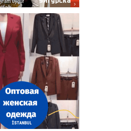
yram Uygur
кухни
tfağı