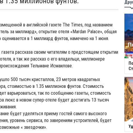
в 1.35 миллионов фунтов.
Дру
азмещенной в английской газете The Times, под названием
отель за миллиард», открытие отеля «Mardan Palace», общая
 оценивается в 1 миллиард фунтов, намечено на 1 июня.
я газета рассказа своим читателям о предстоящем открытии
 отеля, а так же рассказ о его владельце, миллионере
П
происхождения Тельмане Исмаилове.
Ст
ушло 500 тысяч кристаллов, 23 метров квадратных
ра, стоимостью в 1.35 миллионов фунтов. Стоимость
дет варьироваться, так по сообщению газеты, стоимость
а люкс в новом супер-отеле будет достигать 13 тысяч
оживания.
ание будет уделяться приему гостей самого высокого
ния, уровень сервиса, по заверениям устроителей, будет
Уд
озможные « звездочки».