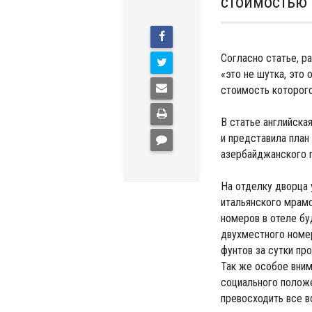
стоимостью 
Согласно статье, р
«это не шутка, это 
стоимость которого
В статье английска
и представила план
азербайджанского 
На отделку дворца 
итальянского мрамо
номеров в отеле бу
двухместного номер
фунтов за сутки пр
Так же особое вним
социального положе
превосходить все в