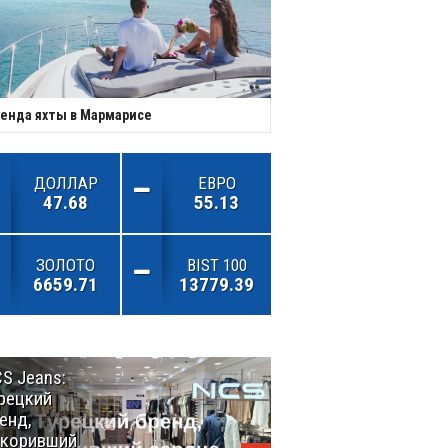
енда яхты в Мармарисе
ДОЛЛАР
ЕВРО
47.68
55.13
ЗОЛОТО
BIST 100
6659.71
13779.39
S Jeans:
Великий
рецкий
Шёлковый
енд,
путь
окоривший
объединяет