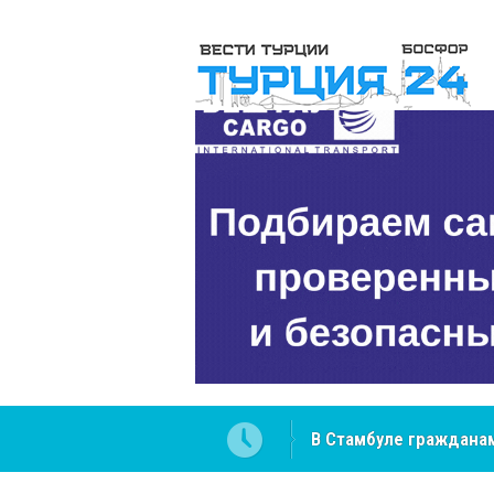
 разобраться в юридических
NCS Jeans: турецкий 