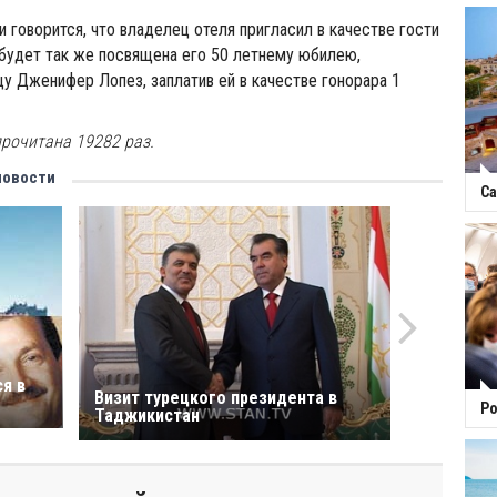
и говорится, что владелец отеля пригласил в качестве гости
 будет так же посвящена его 50 летнему юбилею,
у Дженифер Лопез, заплатив ей в качестве гонорара 1
прочитана 19282 раз.
новости
Са
я в
Визит турецкого президента в
Ро
Таджикистан