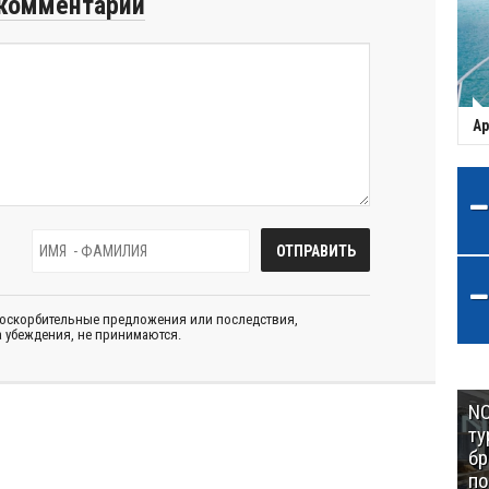
комментарий
Ар
 оскорбительные предложения или последствия,
 убеждения, не принимаются.
NC
ту
бр
п