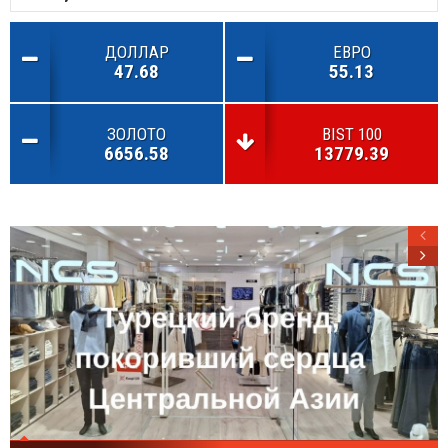
ДОЛЛАР
ЕВРО
47.68
55.13
ЗОЛОТО
BIST 100
6656.58
13779.39