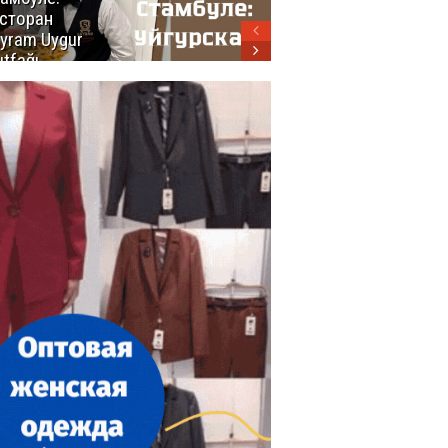
сторан
турецкой
yram Uygur
кухни
tfağı