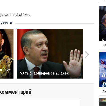
рочитана 3461 раз.
новости
Эр
ит по-
53 тыс. долларов за 20 дней
комментарий
Ан