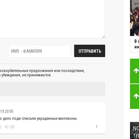
В 
ин
 оскорбительные предложения или последствия,
 убеждения, не принимаются.
13 23:05
это дело поди списали украденные миллионы.
)
(0)
NC
ту