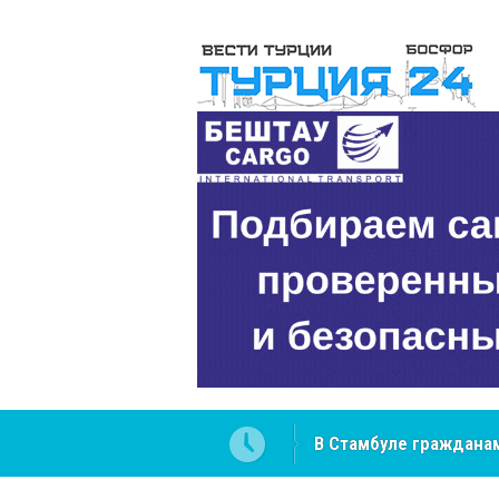
 разобраться в юридических
NCS Jeans: турецкий 