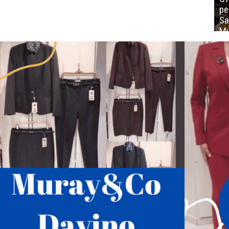
ре
Sa
Mu