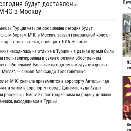
Дру
сегодня будут доставлены
МЧС в Москву
ницах Турции четыре россиянина сегодня будут
льным бортом МЧС в Москву, заявил генеральный консул
сандр Толстопятенко, сообщает РИА Новости.
нина находились на отдыхе в Турции и в разное время были
и госпитализированы в связи с резким обострением
NC
ких заболеваний. Больные находятся в медучреждениях
се
и Мугла", — сказал Александр Толстопятенко.
олет МЧС сначала приземлится в аэропорту Антальи, где
иян, а затем в аэропорту города Даламан, куда будет
ый россиянин. Вместе с пострадавшими на родину должны
енники, находящиеся в Турции.
В
та