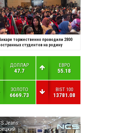
Анкаре торжественно проводили 2800
остранных студентов на родину
ДОЛЛАР
ЕВРО
47.7
55.18
ЗОЛОТО
BIST 100
6669.73
13781.08
S Jeans:
Великий
рецкий
Шёлковый