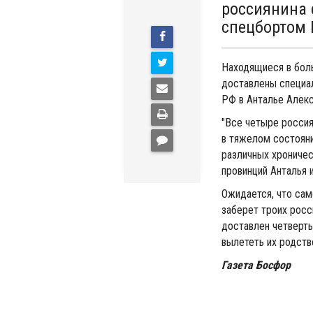
россиянина 
спецбортом 
Находящиеся в боль
доставлены специа
РФ в Анталье Алек
"Все четыре россия
в тяжелом состояни
различных хроничес
провинций Анталья 
Ожидается, что сам
заберет троих росс
доставлен четверт
вылететь их родств
Газета Босфор