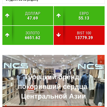
ДОЛЛАР
ЕВРО
47.69
55.13
ЗОЛОТО
BIST 100
6651.62
13779.39