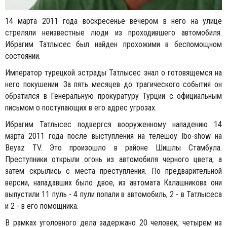
14 марта 2011 года воскресенье вечером в него на улице
стреляли неизвестные люди из проходившего автомобиля.
Ибрагим Татлысес был найден прохожими в беспомощном
состоянии.
Император турецкой эстрады Татлысес знал о готовящемся на
него покушении. За пять месяцев до трагического события он
обратился в Генеральную прокуратуру Турции с официальным
письмом о поступающих в его адрес угрозах.
Ибрагим Татлысес подвергся вооруженному нападению 14
марта 2011 года после выступления на телешоу Ibo-show на
Beyaz TV. Это произошло в районе Шишлы Стамбула.
Преступники открыли огонь из автомобиля черного цвета, а
затем скрылись с места преступления. По предварительной
версии, нападавших было двое, из автомата Калашникова они
выпустили 11 пуль - 4 пули попали в автомобиль, 2 - в Татлысеса
и 2 - в его помощника.
В рамках уголовного дела задержано 20 человек, четырем из