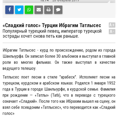
10:14
28 Февраль 2019
«Сладкий голос» Турции Ибрагим Татлысес
A+
Популярный турецкий певец, император турецкой
A-
эстрады хочет снова петь как раньше.
Ибрагим Татлысес - курд по происхождению, родом из города
Шанлыурфа. Он записал более 30 альбомов и выступал в главной
роли во многих фильмах. Он также выступал в качестве
ведущего телешоу.
Татлысес поет песни в стиле "арабеск". Исполняет песни на
турецком, курдском и арабском языках. Родился 1 января 1952
года в Турции в городе Шанлыурфе, в курдской семье. Фамилия
при рождении — «Татлы» (Tatlı), что в переводе с турецкого
означает «Сладкий». После того как Ибрахим вышел на сцену, он
взял себе псевдоним «Татлысес», что переводится как «Сладкий
голос»