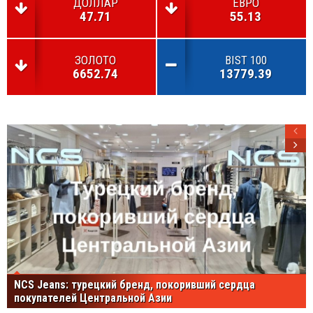
ДОЛЛАР
ЕВРО
47.71
55.13
ЗОЛОТО
BIST 100
6652.74
13779.39
NCS Jeans: турецкий бренд, покоривший сердца
покупателей Центральной Азии